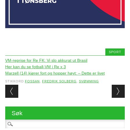
SPORT
VM-reprise for Re FK: Vi slo akkurat ut Brasil
Her kan du se fotball-VM i Re x 3
Marzell (14) kjører fort og hopper høyt: – Dette er livet
STIKKORD
FOSSAN
,
FREDRIK SOLBERG
,
SVØMMING
Post navigation
Søk
Søk etter: