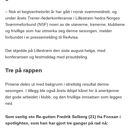
– Nok et begivenhetsrikt år har gått i norsk svømmeidrett, og
under årets Trener-/lederkonferanse i Lillestrøm hedra Norges
Svømmeforbund (NSF) noen av de utøverne, trenerne, klubbene
og frivillige som har utmerka seg denne sesongen, melder
forbundet i ei pressemelding til ReAvisa.
Det skjedde på Lillestrøm den siste august-helga, med
konferansen og festmiddag med prisutdeling.
Tre på rappen
Prisene deles ut med bakgrunn i idrettslig resultat denne
sesongen. I tillegg ble også årets ildsjel kåret for å anerkjenne
det gode arbeidet i klubb, og den frivillige innsatsen som legges
ned.
Som vanlig sto Re-gutten Fredrik Solberg (21) fra Fossan i
spotlighten, som han har gjort tre ganger på rad nå: