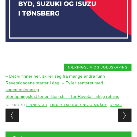
NÆRINGSLIV OG JOBBSKAPING
– Det vi finner her, skiller seg fra mange andre funn
Revetaldagene starter i dag: – Fyller senteret med
sommerstemning
Stor åpningsfest for en liten sti: – Tar Revetal i riktig retning
STIKKORD
LINNESTAD
,
LINNESTAD NÆRINGSOMRÅDE
,
REVAC
Post navigation