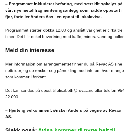
– Programmet inkluderer befaring, med særskilt søkelys på
vårt nye metallfragmenteringsanlegg som hadde oppstart i
fjor, forteller Anders Aas i en epost til lokalavisa.
Programmet starter klokka 12.00 og anslått varighet er cirka tre
timer. Det blir enkel bevertning med kaffe, mineralvann og boller.
Meld din interesse
Mer informasjon om arrangementet finner du på Revac AS sine
nettsider, og de ønsker seg påmelding med info om hvor mange
som kommer i forkant.
Det kan sendes på epost til elisabeth@revac.no eller telefon 954
22 000.
– Hjertelig velkommen!, ønsker Anders på vegne av Revac
AS.
Sjekk også:
Avisa kommer til nytte helt til