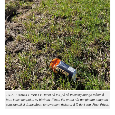
TOTALT UAKSEPTABELT: Det er så feil, på så vanvittig mange måter, å
bare kaste søppel ut av bilvindu. Ekstra ille er det når det gjelder tomgods
som kan bli til drapsvåpen for dyra som risikerer å få det i seg. Foto: Privat.