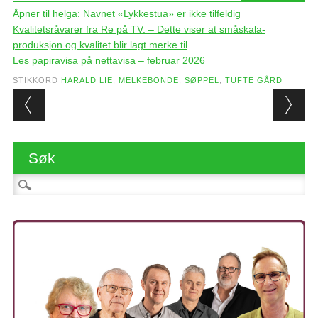
Åpner til helga: Navnet «Lykkestua» er ikke tilfeldig
Kvalitetsråvarer fra Re på TV: – Dette viser at småskala-
produksjon og kvalitet blir lagt merke til
Les papiravisa på nettavisa – februar 2026
STIKKORD
HARALD LIE
,
MELKEBONDE
,
SØPPEL
,
TUFTE GÅRD
Post navigation
Søk
Søk etter: