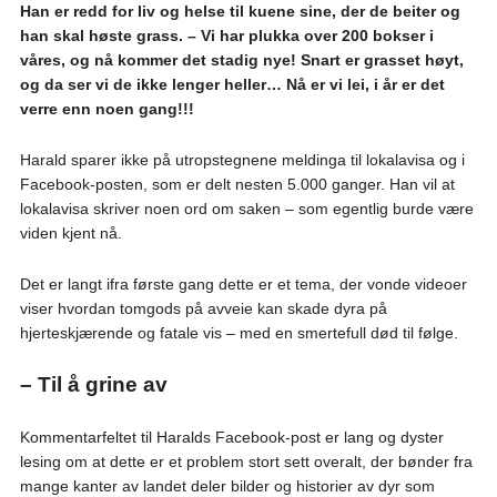
Han er redd for liv og helse til kuene sine, der de beiter og
han skal høste grass. – Vi har plukka over 200 bokser i
våres, og nå kommer det stadig nye! Snart er grasset høyt,
og da ser vi de ikke lenger heller… Nå er vi lei, i år er det
verre enn noen gang!!!
Harald sparer ikke på utropstegnene meldinga til lokalavisa og i
Facebook-posten, som er delt nesten 5.000 ganger. Han vil at
lokalavisa skriver noen ord om saken – som egentlig burde være
viden kjent nå.
Det er langt ifra første gang dette er et tema, der vonde videoer
viser hvordan tomgods på avveie kan skade dyra på
hjerteskjærende og fatale vis – med en smertefull død til følge.
– Til å grine av
Kommentarfeltet til Haralds Facebook-post er lang og dyster
lesing om at dette er et problem stort sett overalt, der bønder fra
mange kanter av landet deler bilder og historier av dyr som