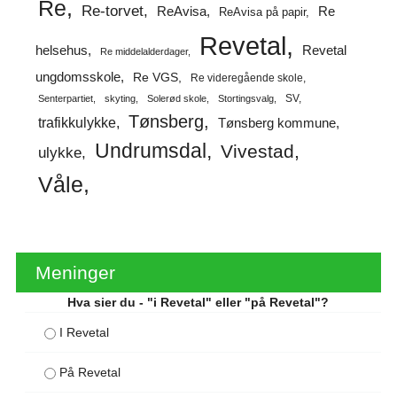
Re
Re-torvet
ReAvisa
Re
ReAvisa på papir
Revetal
helsehus
Revetal
Re middelalderdager
ungdomsskole
Re VGS
Re videregående skole
SV
Senterpartiet
skyting
Solerød skole
Stortingsvalg
Tønsberg
trafikkulykke
Tønsberg kommune
Undrumsdal
Vivestad
ulykke
Våle
Meninger
Hva sier du - "i Revetal" eller "på Revetal"?
I Revetal
På Revetal