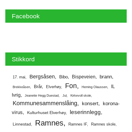
Facebook
Stikkord
Bergsåsen
brann
Bispeveien
Bibo
17. mai
Fon
IL
Brår
Elverhøy
Brekkeåsen
Heming Olaussen
Ivrig
Jeanette Hegg Duestad
Jul
Kirkevoll skole
Kommunesammenslåing
korona-
konsert
leserinnlegg
virus
Kulturhuset Elverhøy
Ramnes
Linnestad
Ramnes IF
Ramnes skole