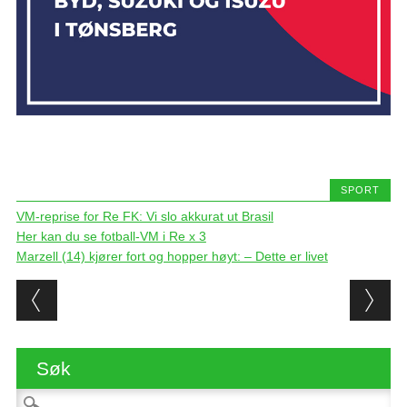
SPORT
VM-reprise for Re FK: Vi slo akkurat ut Brasil
Her kan du se fotball-VM i Re x 3
Marzell (14) kjører fort og hopper høyt: – Dette er livet
Post navigation
Søk
Søk etter: