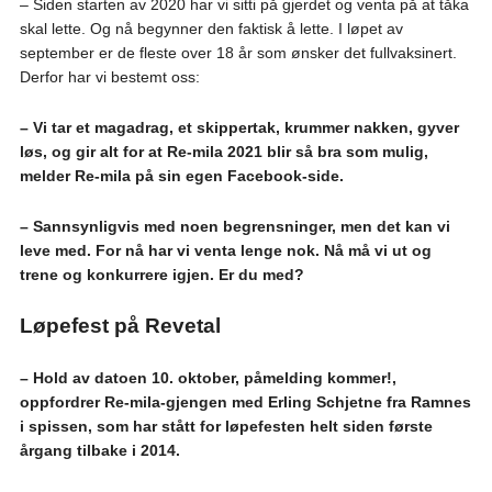
– Siden starten av 2020 har vi sitti på gjerdet og venta på at tåka
skal lette. Og nå begynner den faktisk å lette. I løpet av
september er de fleste over 18 år som ønsker det fullvaksinert.
Derfor har vi bestemt oss:
– Vi tar et magadrag, et skippertak, krummer nakken, gyver
løs, og gir alt for at Re-mila 2021 blir så bra som mulig,
melder Re-mila på sin egen Facebook-side.
– Sannsynligvis med noen begrensninger, men det kan vi
leve med. For nå har vi venta lenge nok. Nå må vi ut og
trene og konkurrere igjen. Er du med?
Løpefest på Revetal
– Hold av datoen 10. oktober, påmelding kommer!,
oppfordrer Re-mila-gjengen med Erling Schjetne fra Ramnes
i spissen, som har stått for løpefesten helt siden første
årgang tilbake i 2014.