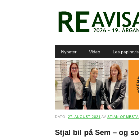
Main menu
Skip to content
Nyheter
Video
Les papiravi
DATO:
27. AUGUST 2021
AV
STIAN ORMEST
Stjal bil på Sem – og so