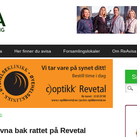
sa
Her finner du avisa
Forsamlingslokaler
Om ReAvisa
S
Søk et
AD
vna bak rattet på Revetal