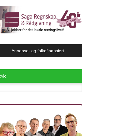
Annonse- og folkefinansiert
øk
ter: