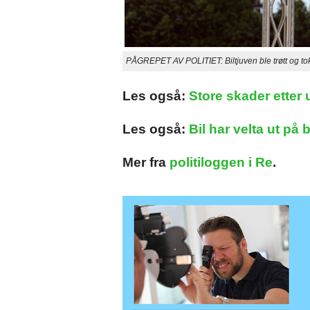
PÅGREPET AV POLITIET: Biltjuven ble trøtt og tok
Les også:
Store skader etter u
Les også:
Bil har velta ut på b
Mer fra
politiloggen i Re
.