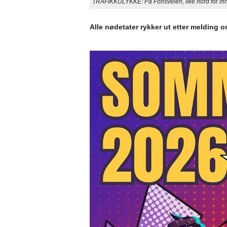
TRAFIKKULYKKE: På Fonsveien, like nord for innkj
Alle nødetater rykker ut etter melding