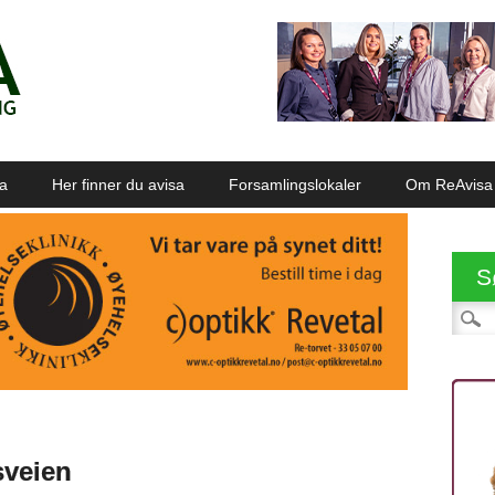
sa
Her finner du avisa
Forsamlingslokaler
Om ReAvisa
S
Søk et
sveien