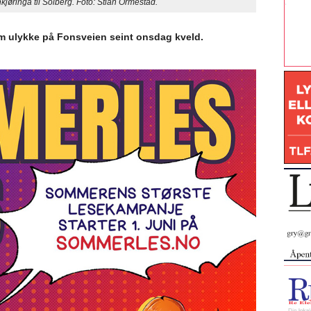
øringa til Solberg. Foto: Stian Ormestad.
 om ulykke på Fonsveien seint onsdag kveld.