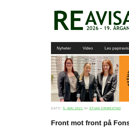
Main menu
Skip to content
Nyheter
Video
Les papiravi
DATO:
5. MAI 2021
AV
STIAN ORMESTAD
Front mot front på Fon