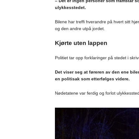
– Det er ingen personer som framstår s
ulykkesstedet.
Bilene har treffi hverandre på hvert sitt hj
og den andre utpå jordet.
Kjørte uten lappen
Politiet tar opp forklaringer på stedet i skr
Det viser seg at føreren av den ene bilen
en politisak som etterfølges videre.
Nødetatene var ferdig og forlot ulykkesste