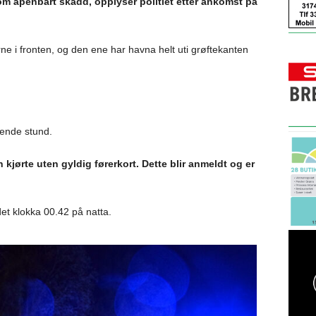
om åpenbart skadd, opplyser politiet etter ankomst på
ørne i fronten, og den ene har havna helt uti grøftekanten
ivende stund.
 kjørte uten gyldig førerkort. Dette blir anmeldt og er
det klokka 00.42 på natta.