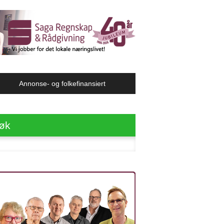
Annonse- og folkefinansiert
øk
ter: