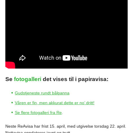
Se
fotogalleri
det vises til i papiravisa:
Gudstjeneste rundt bålpanna
Våren er fin, men akkurat dette er no’ dritt!
Se flere fotogalleri fra Re
.
Neste ReAvisa har frist 15. april, med utgivelse torsdag 22. april.
Nettavisa oppdateres javnt og trutt.