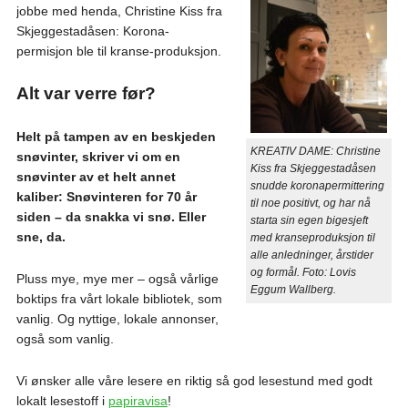
jobbe med henda, Christine Kiss fra
Skjeggestadåsen: Korona-
permisjon ble til kranse-produksjon.
Alt var verre før?
Helt på tampen av en beskjeden
KREATIV DAME: Christine
snøvinter, skriver vi om en
Kiss fra Skjeggestadåsen
snøvinter av et helt annet
snudde koronapermittering
kaliber: Snøvinteren for 70 år
til noe positivt, og har nå
siden – da snakka vi snø. Eller
starta sin egen bigesjeft
sne, da.
med kranseproduksjon til
alle anledninger, årstider
og formål. Foto: Lovis
Pluss mye, mye mer – også vårlige
Eggum Wallberg.
boktips fra vårt lokale bibliotek, som
vanlig. Og nyttige, lokale annonser,
også som vanlig.
Vi ønsker alle våre lesere en riktig så god lesestund med godt
lokalt lesestoff i
papiravisa
!