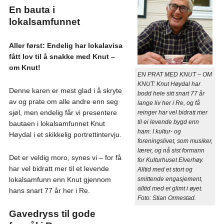
En bauta i
lokalsamfunnet
Aller først: Endelig har lokalavisa
fått lov til å snakke med Knut –
om Knut!
EN PRAT MED KNUT – OM
KNUT: Knut Høydal har
Denne karen er mest glad i å skryte
bodd hele sitt snart 77 år
av og prate om alle andre enn seg
lange liv her i Re, og få
sjøl, men endelig får vi presentere
reinger har vel bidratt mer
til ei levende bygd enn
bautaen i lokalsamfunnet Knut
ham: I kultur- og
Høydal i et skikkelig portrettintervju.
foreningslivet, som musiker,
lærer, og nå sist formann
Det er veldig moro, synes vi – for få
for Kulturhuset Elverhøy.
har vel bidratt mer til et levende
Alltid med et stort og
lokalsamfunn enn Knut gjennom
smittende engasjement,
alltid med et glimt i øyet.
hans snart 77 år her i Re.
Foto: Stian Ormestad.
Gavedryss til gode