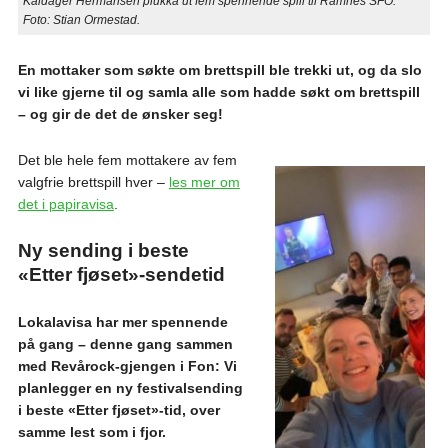
Kaldager Hermansen plukka ut fem spennende spill til Ramnes SFO.
Foto: Stian Ormestad.
En mottaker som søkte om brettspill ble trekki ut, og da slo
vi like gjerne til og samla alle som hadde søkt om brettspill
– og gir de det de ønsker seg!
Det ble hele fem mottakere av fem
valgfrie brettspill hver –
les mer om
det i papiravisa
.
Ny sending i beste
«Etter fjøset»-sendetid
Lokalavisa har mer spennende
på gang – denne gang sammen
med Revårock-gjengen i Fon: Vi
planlegger en ny festivalsending
i beste «Etter fjøset»-tid, over
samme lest som i fjor.