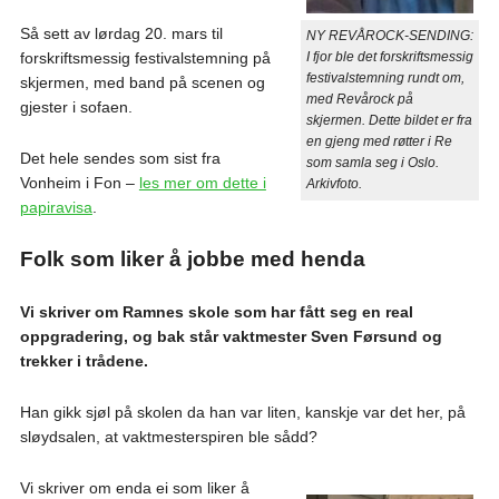
Så sett av lørdag 20. mars til
NY REVÅROCK-SENDING:
forskriftsmessig festivalstemning på
I fjor ble det forskriftsmessig
festivalstemning rundt om,
skjermen, med band på scenen og
med Revårock på
gjester i sofaen.
skjermen. Dette bildet er fra
en gjeng med røtter i Re
Det hele sendes som sist fra
som samla seg i Oslo.
Vonheim i Fon –
les mer om dette i
Arkivfoto.
papiravisa
.
Folk som liker å jobbe med henda
Vi skriver om Ramnes skole som har fått seg en real
oppgradering, og bak står vaktmester Sven Førsund og
trekker i trådene.
Han gikk sjøl på skolen da han var liten, kanskje var det her, på
sløydsalen, at vaktmesterspiren ble sådd?
Vi skriver om enda ei som liker å