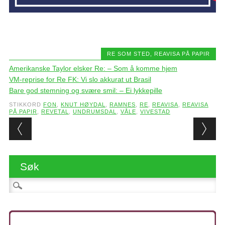
RE SOM STED
,
REAVISA PÅ PAPIR
Amerikanske Taylor elsker Re: – Som å komme hjem
VM-reprise for Re FK: Vi slo akkurat ut Brasil
Bare god stemning og svære smil: – Ei lykkepille
STIKKORD
FON
,
KNUT HØYDAL
,
RAMNES
,
RE
,
REAVISA
,
REAVISA
PÅ PAPIR
,
REVETAL
,
UNDRUMSDAL
,
VÅLE
,
VIVESTAD
Post navigation
Søk
Søk etter: