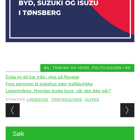
BIL, TRAFIKK OG VEIER
,
POLITILOGGEN I RE
Enda en bil har trilla i elva på Revetal
Fem personer til sjukehus etter trafikkulykke
Leserinnlegg: Hvordan bruke buss, når den ikke går?
STIKKORD
LINNESTAD
,
TRAFIKKULYKKE
,
ULYKKE
Post navigation
Søk