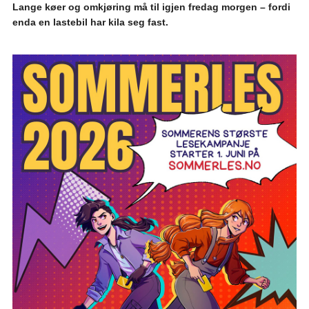
Lange køer og omkjøring må til igjen fredag morgen – fordi
enda en lastebil har kila seg fast.