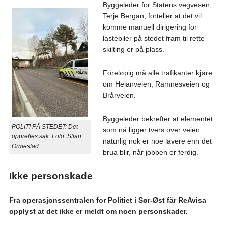
Byggeleder for Statens vegvesen,
Terje Bergan, forteller at det vil
komme manuell dirigering for
lastebiler på stedet fram til rette
skilting er på plass.
Foreløpig må alle trafikanter kjøre
om Heianveien, Ramnesveien og
Brårveien.
Byggeleder bekrefter at elementet
POLITI PÅ STEDET: Det
som nå ligger tvers over veien
opprettes sak. Foto: Stian
naturlig nok er noe lavere enn det
Ormestad.
brua blir, når jobben er ferdig.
Ikke personskade
Fra operasjonssentralen for Politiet i Sør-Øst får ReAvisa
opplyst at det ikke er meldt om noen personskader.