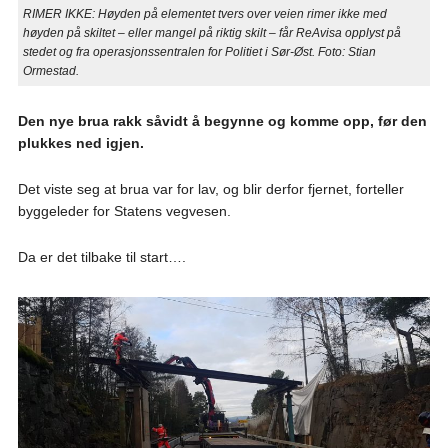
RIMER IKKE: Høyden på elementet tvers over veien rimer ikke med
høyden på skiltet – eller mangel på riktig skilt – får ReAvisa opplyst på
stedet og fra operasjonssentralen for Politiet i Sør-Øst. Foto: Stian
Ormestad.
Den nye brua rakk såvidt å begynne og komme opp, før den
plukkes ned igjen.
Det viste seg at brua var for lav, og blir derfor fjernet, forteller
byggeleder for Statens vegvesen.
Da er det tilbake til start….