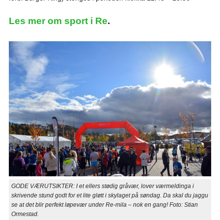
Les mer om sport i Re
.
GODE VÆRUTSIKTER: I et ellers stødig gråvær, lover værmeldinga i
skrivende stund godt for et lite gløtt i skylaget på søndag. Da skal du jaggu
se at det blir perfekt løpevær under Re-mila – nok en gang! Foto: Stian
Ormestad.