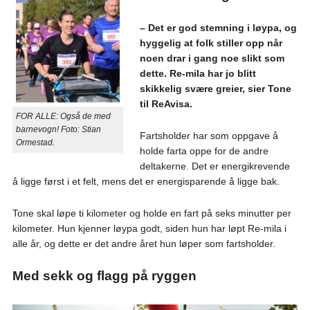
– Det er god stemning i løypa, og
hyggelig at folk stiller opp når
noen drar i gang noe slikt som
dette. Re-mila har jo blitt
skikkelig svære greier, sier Tone
til ReAvisa.
FOR ALLE: Også de med
barnevogn! Foto: Stian
Fartsholder har som oppgave å
Ormestad.
holde farta oppe for de andre
deltakerne. Det er energikrevende
å ligge først i et felt, mens det er energisparende å ligge bak.
Tone skal løpe ti kilometer og holde en fart på seks minutter per
kilometer. Hun kjenner løypa godt, siden hun har løpt Re-mila i
alle år, og dette er det andre året hun løper som fartsholder.
Med sekk og flagg på ryggen