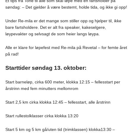
Et tips fra Tone til alle som skal løpe med en fartsholder på
søndag: – Det gjelder å være bestemt, holde tida, og ikke gi opp!
Under Re-mila er det mange som stiller opp og hjelper til, ikke
bare fartsholdere. Det er alt fra speaker, kakeselgere,
løypevakter og selvsagt de som heier langs løypa.
Alle er klare for løpefest med Re-mila på Revetal – for femte året
på rad!
Starttider søndag 13. oktober:
Start barneløp, cirka 600 meter,
klokka
12:15 – fellesstart per
årstrinn med fem minutters mellomrom
Start 2,5 km cirka
klokka
12:45 – fellesstart, alle årstrinn
Start rullestolklasser cirka
klokka
13:20
Start 5 km og 5 km gå/uten tid (trimklassen)
klokka
13:30 –