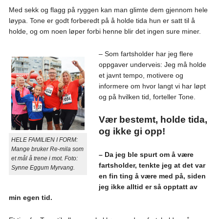
Med sekk og flagg på ryggen kan man glimte dem gjennom hele
løypa. Tone er godt forberedt på å holde tida hun er satt til å
holde, og om noen løper forbi henne blir det ingen sure miner.
– Som fartsholder har jeg flere
oppgaver underveis: Jeg må holde
et javnt tempo, motivere og
informere om hvor langt vi har løpt
og på hvilken tid, forteller Tone.
Vær bestemt, holde tida,
og ikke gi opp!
HELE FAMILIEN I FORM:
Mange bruker Re-mila som
– Da jeg ble spurt om å være
et mål å trene i mot. Foto:
fartsholder, tenkte jeg at det var
Synne Eggum Myrvang.
en fin ting å være med på, siden
jeg ikke alltid er så opptatt av
min egen tid.