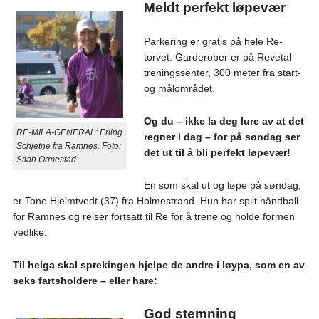
Meldt perfekt løpevær
Parkering er gratis på hele Re-
torvet. Garderober er på Revetal
treningssenter, 300 meter fra start-
og målområdet.
Og du – ikke la deg lure av at det
RE-MILA-GENERAL: Erling
regner i dag – for på søndag ser
Schjetne fra Ramnes. Foto:
det ut til å bli perfekt løpevær!
Stian Ormestad.
En som skal ut og løpe på søndag,
er Tone Hjelmtvedt (37) fra Holmestrand. Hun har spilt håndball
for Ramnes og reiser fortsatt til Re for å trene og holde formen
vedlike.
Til helga skal sprekingen hjelpe de andre i løypa, som en av
seks fartsholdere – eller hare:
God stemning