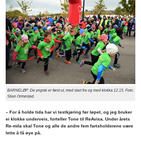
BARNELØP: De yngste er først ut, med start fra og med klokka 12.15. Foto:
Stian Ormestad.
– For å holde tida har vi testkjøring før løpet, og jeg bruker
ei klokke underveis, forteller Tone til ReAvisa. Under årets
Re-mila skal Tone og alle de andre fem fartsholderene være
lette å få øye på.