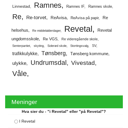
Ramnes
Linnestad
Ramnes IF
Ramnes skole
Re
Re-torvet
ReAvisa
Re
ReAvisa på papir
Revetal
helsehus
Revetal
Re middelalderdager
ungdomsskole
Re VGS
Re videregående skole
SV
Senterpartiet
skyting
Solerød skole
Stortingsvalg
Tønsberg
trafikkulykke
Tønsberg kommune
Undrumsdal
Vivestad
ulykke
Våle
Meninger
Hva sier du - "i Revetal" eller "på Revetal"?
I Revetal