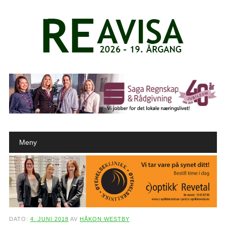
Main menu
Skip to content
Meny
DATO:
4. JUNI 2018
AV
HÅKON WESTBY