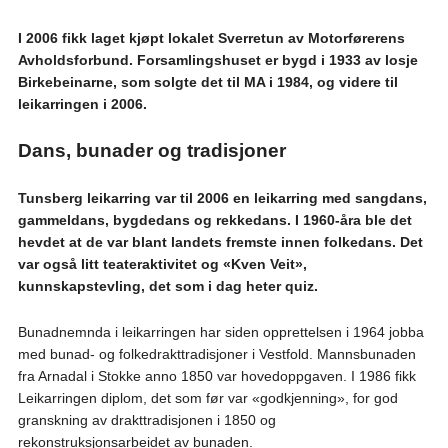
I 2006 fikk laget kjøpt lokalet Sverretun av Motorførerens
Avholdsforbund. Forsamlingshuset er bygd i 1933 av losje
Birkebeinarne, som solgte det til MA i 1984, og videre til
leikarringen i 2006.
Dans, bunader og tradisjoner
Tunsberg leikarring var til 2006 en leikarring med sangdans,
gammeldans, bygdedans og rekkedans. I 1960-åra ble det
hevdet at de var blant landets fremste innen folkedans. Det
var også litt teateraktivitet og «Kven Veit»,
kunnskapstevling, det som i dag heter quiz.
Bunadnemnda i leikarringen har siden opprettelsen i 1964 jobba
med bunad- og folkedrakttradisjoner i Vestfold. Mannsbunaden
fra Arnadal i Stokke anno 1850 var hovedoppgaven. I 1986 fikk
Leikarringen diplom, det som før var «godkjenning», for god
granskning av drakttradisjonen i 1850 og
rekonstruksjonsarbeidet av bunaden.