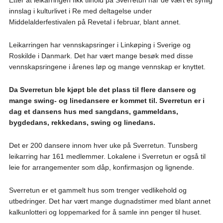
Etter at leikarringen fikk tilhold på Sverretun har de vært et synlig
innslag i kulturlivet i Re med deltagelse under
Middelalderfestivalen på Revetal i februar, blant annet.
Leikarringen har vennskapsringer i Linkøping i Sverige og
Roskilde i Danmark. Det har vært mange besøk med disse
vennskapsringene i årenes løp og mange vennskap er knyttet.
Da Sverretun ble kjøpt ble det plass til flere dansere og
mange swing- og linedansere er kommet til. Sverretun er i
dag et dansens hus med sangdans, gammeldans,
bygdedans, rekkedans, swing og linedans.
Det er 200 dansere innom hver uke på Sverretun. Tunsberg
leikarring har 161 medlemmer. Lokalene i Sverretun er også til
leie for arrangementer som dåp, konfirmasjon og lignende.
Sverretun er et gammelt hus som trenger vedlikehold og
utbedringer. Det har vært mange dugnadstimer med blant annet
kalkunlotteri og loppemarked for å samle inn penger til huset.