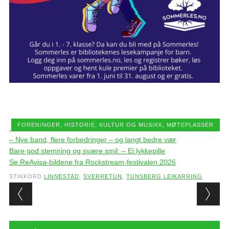
FORENINGER
,
HISTORIE
,
KULTUR OG MUSIKK
,
MØTEPLASSER
– Nye band, flere forbedringer – og langt bedre vær
Bare god stemning og svære smil: – Ei lykkepille
Se ReAvisa-bildene fra Rockstream-festivalen 2026
STIKKORD
LINNESTAD
,
SVERRETUN
,
TUNSBERG LEIKARRING
Post navigation