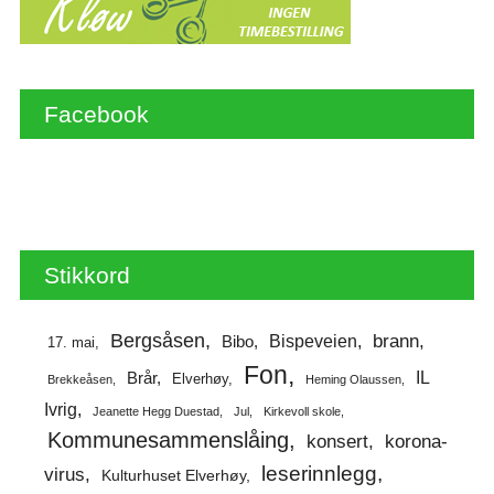
Facebook
Stikkord
Bergsåsen
brann
Bispeveien
Bibo
17. mai
Fon
IL
Brår
Elverhøy
Brekkeåsen
Heming Olaussen
Ivrig
Jeanette Hegg Duestad
Jul
Kirkevoll skole
Kommunesammenslåing
korona-
konsert
leserinnlegg
virus
Kulturhuset Elverhøy