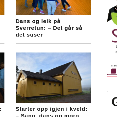
Dans og leik på
Sverretun: – Det går så
det suser
:
Starter opp igjen i kveld:
– Sang, dans og moro