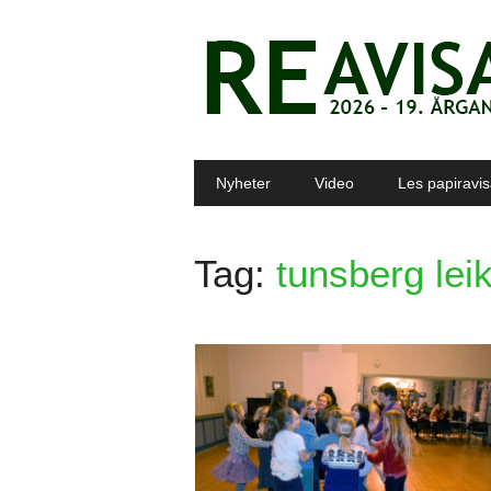
Main menu
Skip to content
Nyheter
Video
Les papiravi
Tag:
tunsberg lei