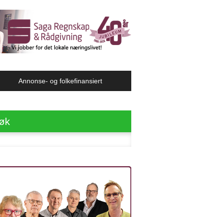
Annonse- og folkefinansiert
øk
ter: