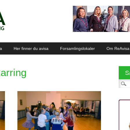
sa
Her finner du avisa
Forsamlingslokaler
Om ReAvisa
karring
S
Søk et