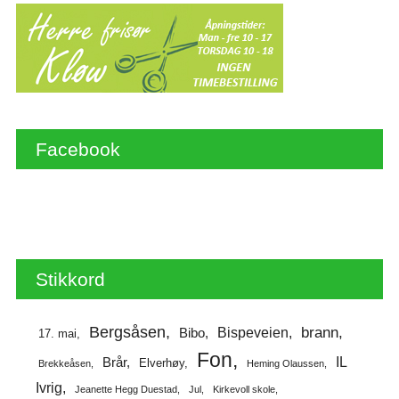
Facebook
Stikkord
Bergsåsen
brann
Bispeveien
Bibo
17. mai
Fon
IL
Brår
Elverhøy
Brekkeåsen
Heming Olaussen
Ivrig
Jeanette Hegg Duestad
Jul
Kirkevoll skole