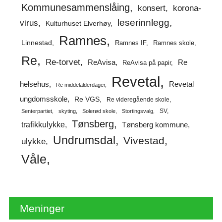
Kommunesammenslåing
korona-
konsert
leserinnlegg
virus
Kulturhuset Elverhøy
Ramnes
Linnestad
Ramnes IF
Ramnes skole
Re
Re-torvet
ReAvisa
Re
ReAvisa på papir
Revetal
helsehus
Revetal
Re middelalderdager
ungdomsskole
Re VGS
Re videregående skole
SV
Senterpartiet
skyting
Solerød skole
Stortingsvalg
Tønsberg
trafikkulykke
Tønsberg kommune
Undrumsdal
Vivestad
ulykke
Våle
Meninger