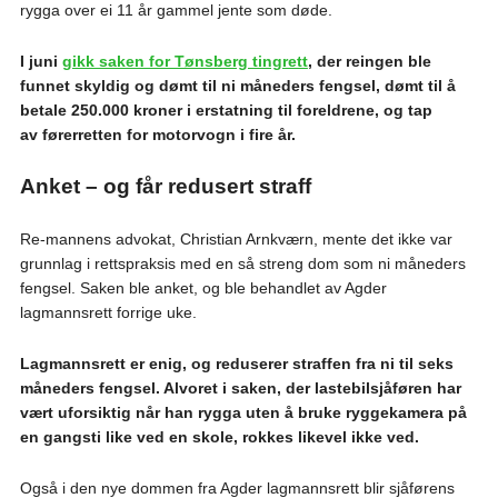
rygga over ei 11 år gammel jente som døde.
I juni
gikk saken for Tønsberg tingrett
, der reingen ble
funnet skyldig og dømt til ni måneders fengsel, dømt til å
betale 250.000 kroner i erstatning til foreldrene, og tap
av førerretten for motorvogn i fire år.
Anket – og får redusert straff
Re-mannens advokat, Christian Arnkværn, mente det ikke var
grunnlag i rettspraksis med en så streng dom som ni måneders
fengsel. Saken ble anket, og ble behandlet av Agder
lagmannsrett forrige uke.
Lagmannsrett er enig, og reduserer straffen fra ni til seks
måneders fengsel. Alvoret i saken, der lastebilsjåføren har
vært uforsiktig når han rygga uten å bruke ryggekamera på
en gangsti like ved en skole, rokkes likevel ikke ved.
Også i den nye dommen fra Agder lagmannsrett blir sjåførens