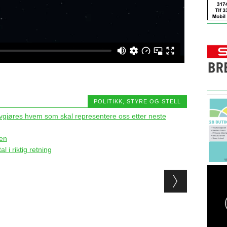
POLITIKK, STYRE OG STELL
 avgjøres hvem som skal representere oss etter neste
ien
l i riktig retning