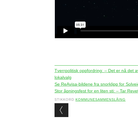
Tverrpolitisk oppfordring: – Det er nå det
lokalvalg
Se ReAvisa-bildene fra snorklipp for Solve
Stor åpningsfest for en liten sti: – Tar Reveta
STIKKORD
KOMMUNESAMMENSLÅING
Post navigation