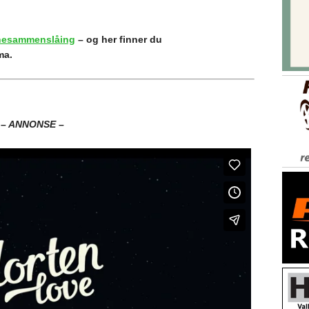
esammenslåing
– o
g her finner du
ma.
– ANNONSE –