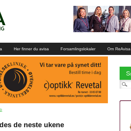
sa
Her finner du avisa
Forsamlingslokaler
Om ReAvisa
S
Søk et
AD
ides de neste ukene