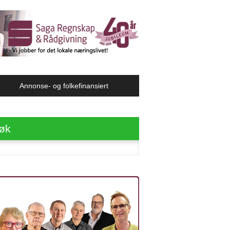
Annonse- og folkefinansiert
øk
ter: