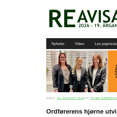
Main menu
Skip to content
Nyheter
Video
Les papiravi
DATO:
24. AUGUST 2016
AV
STIAN ORMEST
Ordførerens hjørne utv