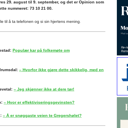
s 29. august til 9. september, og det er Opinion som
dette nummeret: 73 10 21 00.
 til å ta telefonen og si sin hjertens mening.
vestad:
Populær kar på folkemøte om
ndrumsdal:
– Hvorfor ikke gjøre dette skikkelig, med en
evetal:
– Jeg skjønner ikke at dere tør!
e:
– Hvor er effektiviseringsgevinsten?
n:
– Å er snøggaste veien te Gregershølet?