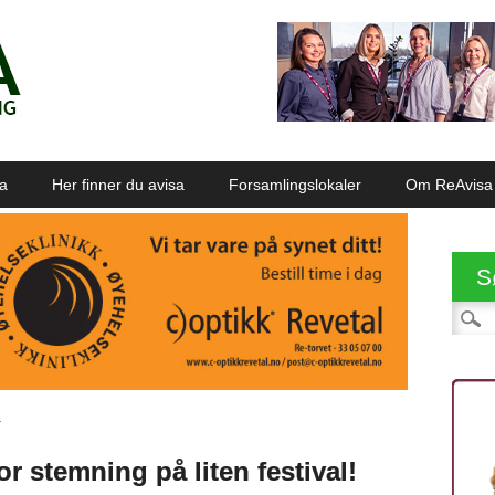
sa
Her finner du avisa
Forsamlingslokaler
Om ReAvisa
S
Søk et
D
or stemning på liten festival!