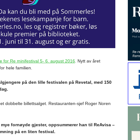
 for Re minifestival 5- 6. august 2016
. Nytt av året
or hele familien.
lgjengere på den lille festivalen på Revetal, med 150
rdag.
t dobbelte billettsalget. Restauranten-sjef Roger Noren
 mye fornøyde gjester, oppsummerer han til ReAvisa –
mning på en liten festival.