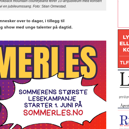
kback mountain countryband feirer 10-årsjubileum med konsert
ivi en jubileumssang. Foto: Stian Ormestad.
esker over to dager, i tillegg til
g show med unge talenter på dagtid.