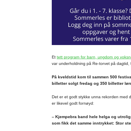
Et
tett program for barn, ungdom og voksne
var underholdning på Re-torvet på dagtid, f
På kveldstid kom til sammen 500 festiva
billetter solgt fredag og 350 billetter lø
Det er et godt stykke unna rekorden med de
er likevel godt fornøyd:
– Kjempebra band hele helga og utrolig
som fikk det samme inntrykket: Stor ste