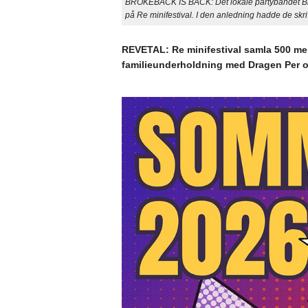
BROKEBACK IS BACK: Det lokale partybandet Bro
på Re minifestival. I den anledning hadde de skr
REVETAL: Re minifestival samla 500 menn
familieunderholdning med Dragen Per o