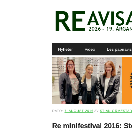
Main menu
Skip to content
Nyheter
Video
Les papiravi
DATO:
7. AUGUST 2016
AV
STIAN ORMESTA
Re minifestival 2016: St