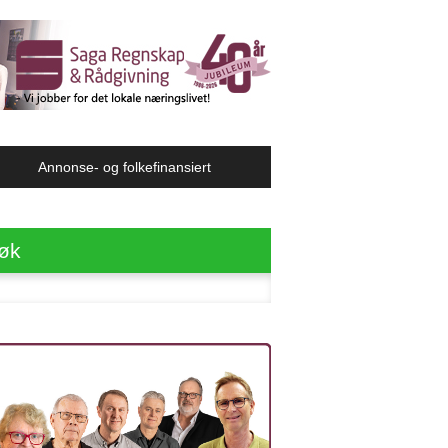
Annonse- og folkefinansiert
øk
ter: