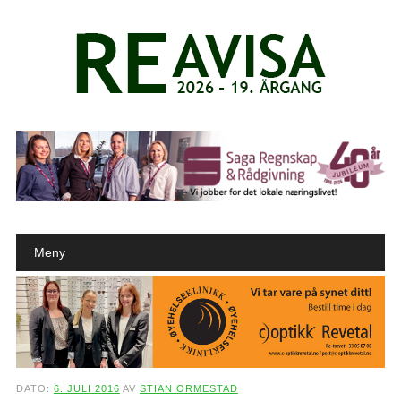
Main menu
Skip to content
Meny
DATO:
6. JULI 2016
AV
STIAN ORMESTAD