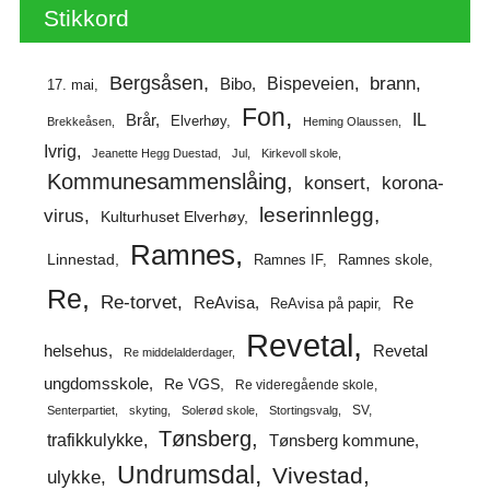
Stikkord
Bergsåsen
brann
Bispeveien
Bibo
17. mai
Fon
IL
Brår
Elverhøy
Brekkeåsen
Heming Olaussen
Ivrig
Jeanette Hegg Duestad
Jul
Kirkevoll skole
Kommunesammenslåing
korona-
konsert
leserinnlegg
virus
Kulturhuset Elverhøy
Ramnes
Linnestad
Ramnes IF
Ramnes skole
Re
Re-torvet
ReAvisa
Re
ReAvisa på papir
Revetal
helsehus
Revetal
Re middelalderdager
ungdomsskole
Re VGS
Re videregående skole
SV
Senterpartiet
skyting
Solerød skole
Stortingsvalg
Tønsberg
trafikkulykke
Tønsberg kommune
Undrumsdal
Vivestad
ulykke