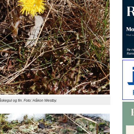
skegul og fin. Foto: Håkon Westby.