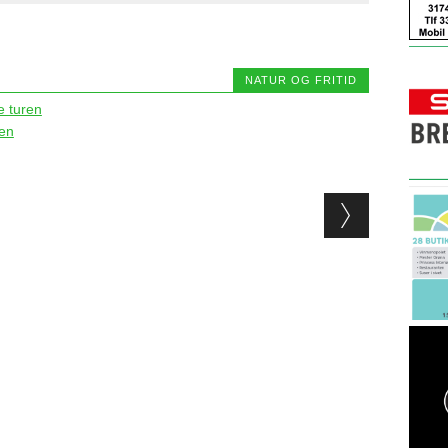
NATUR OG FRITID
e turen
ien