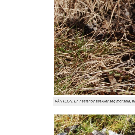
VÅRTEGN: En hestehov strekker seg mot sola, på