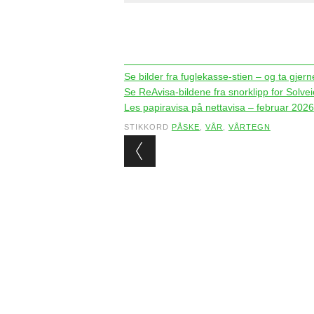
Se bilder fra fuglekasse-stien – og ta gjern
Se ReAvisa-bildene fra snorklipp for Solve
Les papiravisa på nettavisa – februar 2026
STIKKORD
PÅSKE
,
VÅR
,
VÅRTEGN
Post navigation