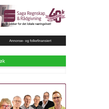
Annonse- og folkefinansiert
øk
ter: