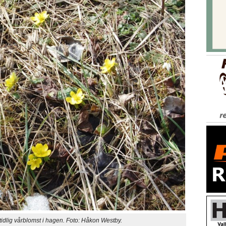
idlig vårblomst i hagen. Foto: Håkon Westby.