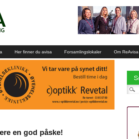
sa
Her finner du avisa
Forsamlingslokaler
Om ReAvisa
S
Søk et
sere en god påske!