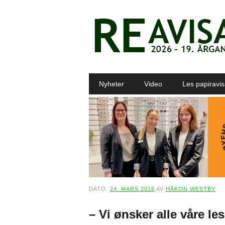
Main menu
Skip to content
Nyheter
Video
Les papiravi
DATO:
24. MARS 2016
AV
HÅKON WESTBY
– Vi ønsker alle våre le