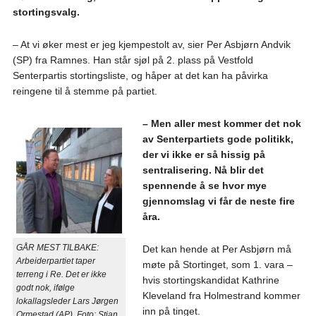
stortingsvalg.
– At vi øker mest er jeg kjempestolt av, sier Per Asbjørn Andvik
(SP) fra Ramnes. Han står sjøl på 2. plass på Vestfold
Senterpartis stortingsliste, og håper at det kan ha påvirka
reingene til å stemme på partiet.
– Men aller mest kommer det nok
av Senterpartiets gode politikk,
der vi ikke er så hissig på
sentralisering. Nå blir det
spennende å se hvor mye
gjennomslag vi får de neste fire
åra.
GÅR MEST TILBAKE:
Det kan hende at Per Asbjørn må
Arbeiderpartiet taper
møte på Stortinget, som 1. vara –
terreng i Re. Det er ikke
hvis stortingskandidat Kathrine
godt nok, ifølge
Kleveland fra Holmestrand kommer
lokallagsleder Lars Jørgen
inn på tinget.
Ormestad (AP). Foto: Stian