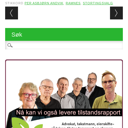
STIKKORD
PER ASBJØRN ANDVIK
,
RAMNES
,
STORTINGSVALG
Post navigation
Søk
Søk etter: