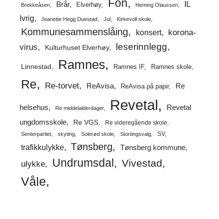
Fon
IL
Brår
Elverhøy
Brekkeåsen
Heming Olaussen
Ivrig
Jeanette Hegg Duestad
Jul
Kirkevoll skole
Kommunesammenslåing
korona-
konsert
leserinnlegg
virus
Kulturhuset Elverhøy
Ramnes
Linnestad
Ramnes IF
Ramnes skole
Re
Re-torvet
ReAvisa
Re
ReAvisa på papir
Revetal
helsehus
Revetal
Re middelalderdager
ungdomsskole
Re VGS
Re videregående skole
SV
Senterpartiet
skyting
Solerød skole
Stortingsvalg
Tønsberg
trafikkulykke
Tønsberg kommune
Undrumsdal
Vivestad
ulykke
Våle