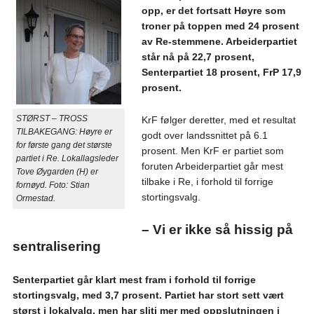
opp, er det fortsatt Høyre som
troner på toppen med 24 prosent
av Re-stemmene. Arbeiderpartiet
står nå på 22,7 prosent,
Senterpartiet 18 prosent, FrP 17,9
prosent.
STØRST – TROSS
KrF følger deretter, med et resultat
TILBAKEGANG: Høyre er
godt over landssnittet på 6.1
for første gang det største
prosent. Men KrF er partiet som
partiet i Re. Lokallagsleder
foruten Arbeiderpartiet går mest
Tove Øygarden (H) er
tilbake i Re, i forhold til forrige
fornøyd. Foto: Stian
stortingsvalg.
Ormestad.
– Vi er ikke så hissig på
sentralisering
Senterpartiet går klart mest fram i forhold til forrige
stortingsvalg, med 3,7 prosent. Partiet har stort sett vært
størst i lokalvalg, men har sliti mer med oppslutningen i