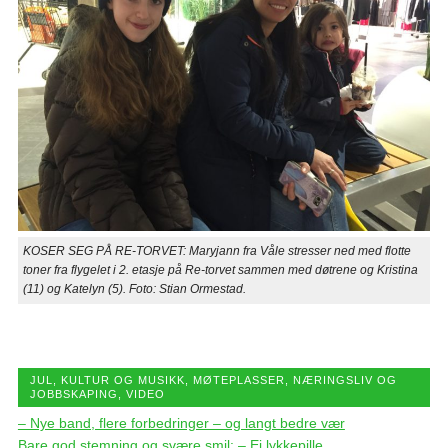
KOSER SEG PÅ RE-TORVET: Maryjann fra Våle stresser ned med flotte
toner fra flygelet i 2. etasje på Re-torvet sammen med døtrene og Kristina
(11) og Katelyn (5). Foto: Stian Ormestad.
JUL
,
KULTUR OG MUSIKK
,
MØTEPLASSER
,
NÆRINGSLIV OG
JOBBSKAPING
,
VIDEO
– Nye band, flere forbedringer – og langt bedre vær
Bare god stemning og svære smil: – Ei lykkepille