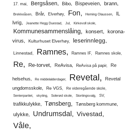
Bergsåsen
brann
Bispeveien
Bibo
17. mai
Fon
IL
Brår
Elverhøy
Brekkeåsen
Heming Olaussen
Ivrig
Jeanette Hegg Duestad
Jul
Kirkevoll skole
Kommunesammenslåing
korona-
konsert
leserinnlegg
virus
Kulturhuset Elverhøy
Ramnes
Linnestad
Ramnes IF
Ramnes skole
Re
Re-torvet
ReAvisa
Re
ReAvisa på papir
Revetal
helsehus
Revetal
Re middelalderdager
ungdomsskole
Re VGS
Re videregående skole
SV
Senterpartiet
skyting
Solerød skole
Stortingsvalg
Tønsberg
trafikkulykke
Tønsberg kommune
Undrumsdal
Vivestad
ulykke
Våle