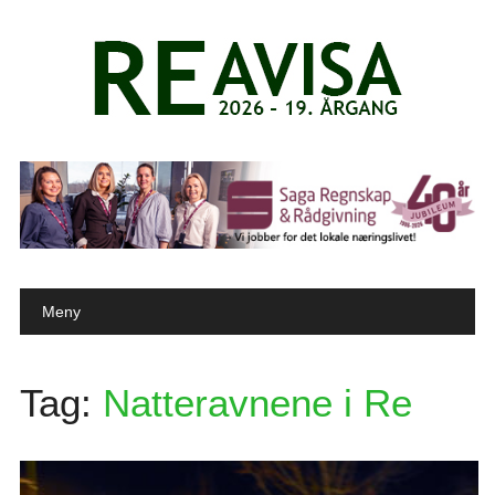
Main menu
Skip to content
Meny
Tag:
Natteravnene i Re