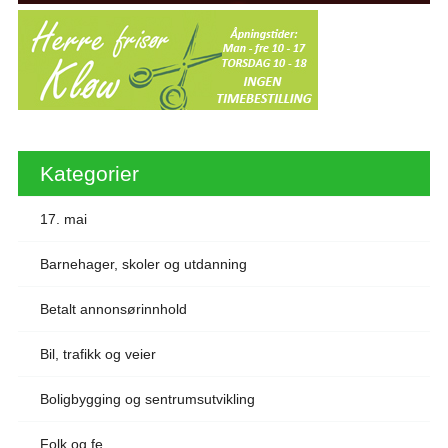
Kategorier
17. mai
Barnehager, skoler og utdanning
Betalt annonsørinnhold
Bil, trafikk og veier
Boligbygging og sentrumsutvikling
Folk og fe