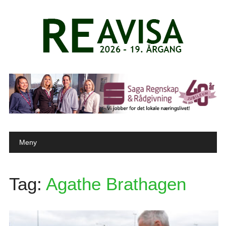
Main menu
Skip to content
Meny
Tag:
Agathe Brathagen