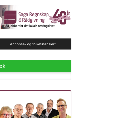
Annonse- og folkefinansiert
øk
ter: