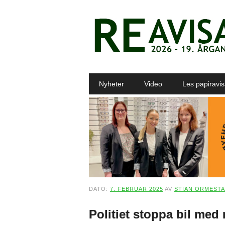
Main menu
Skip to content
Nyheter
Video
Les papiravi
DATO:
7. FEBRUAR 2025
AV
STIAN ORMEST
Politiet stoppa bil med