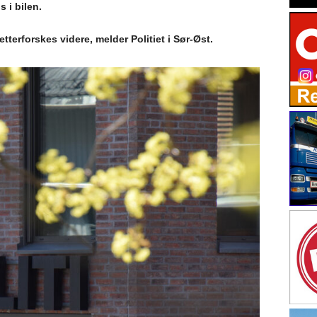
 i bilen.
terforskes videre, melder Politiet i Sør-Øst.