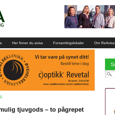
sa
Her finner du avisa
Forsamlingslokaler
Om ReAvisa
S
Søk et
AD
 mulig tjuvgods – to pågrepet