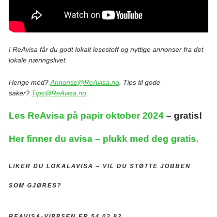
I ReAvisa får du godt lokalt lesestoff og nyttige annonser fra det
lokale næringslivet.
Henge med?
Annonse@ReAvisa.no
. Tips til gode
saker?
Tips@ReAvisa.no
.
Les ReAvisa på papir oktober 2024
– gratis!
Her finner du avisa – plukk med deg gratis.
LIKER DU LOKALAVISA –
VIL DU STØTTE JOBBEN
SOM GJØRES?
REAVISA-VIPPSEN ER 54 02 82.