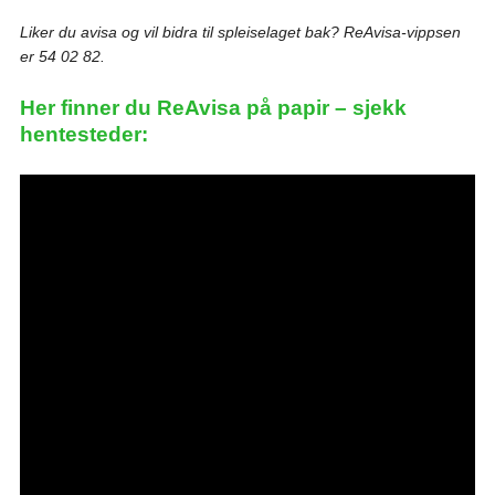
Liker du avisa og vil bidra til spleiselaget bak? ReAvisa-vippsen
er 54 02 82.
Her finner du ReAvisa på papir – sjekk
hentesteder: