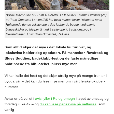
BARNDOMSKOMPISER MED SAMME LIDENSKAP: Martin Lefsaker (26)
og Torje Ormestad Larsen (25) har bygd mange hytter i skauene rundt
Holtgrenda der de vokste opp. I dag jobber de begge med gamle
byggeskikker og hjelper til med å sette opp to tradisjonsbygg i
Revetalhagen. Foto: Stian Ormestad, ReAvisa.
Som alltid skjer det mye i det lokale kulturlivet, og
lokalavisa holder deg oppdatert. På mannskor, Revårock og
Blues Buddies, badeklubb-fest og de faste månedlige
boktipsene fra biblioteket, pluss mye mer.
Vi kan kalle det høst og det skjer utrolig mye på mange fronter i
bygda vår – det kan du lese mye mer om i vårt ferske oktober-
nummer.
Avisa er på vei ut i
avishyller i Re og omegn
i løpet av onsdag og
torsdag i uke 42 – og
du kan lese papiravisa på nettavisa
, som
vanlig.