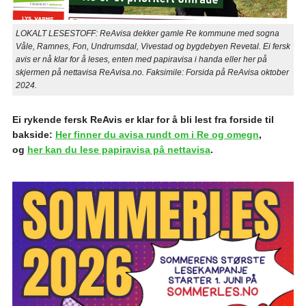
LOKALT LESESTOFF: ReAvisa dekker gamle Re kommune med sogna
Våle, Ramnes, Fon, Undrumsdal, Vivestad og bygdebyen Revetal. Ei fersk
avis er nå klar for å leses, enten med papiravisa i handa eller her på
skjermen på nettavisa ReAvisa.no. Faksimile: Forsida på ReAvisa oktober
2024.
Ei rykende fersk ReAvis er klar for å bli lest fra forside til
bakside:
Her finner du avisa rundt om i Re og omegn
,
og
her kan du lese papiravisa på nettavisa
.