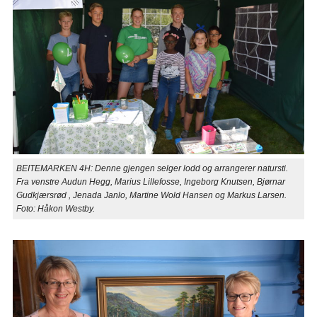
BEITEMARKEN 4H: Denne gjengen selger lodd og arrangerer natursti.
Fra venstre Audun Hegg, Marius Lillefosse, Ingeborg Knutsen, Bjørnar
Gudkjærsrød , Jenada Janlo, Martine Wold Hansen og Markus Larsen.
Foto: Håkon Westby.