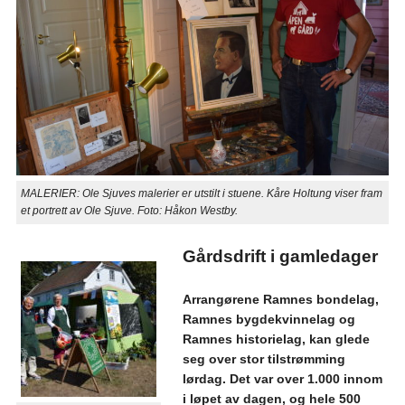
MALERIER: Ole Sjuves malerier er utstilt i stuene. Kåre Holtung viser fram
et portrett av Ole Sjuve. Foto: Håkon Westby.
Gårdsdrift i gamledager
Arrangørene Ramnes bondelag,
Ramnes bygdekvinnelag og
Ramnes historielag, kan glede
seg over stor tilstrømming
lørdag. Det var over 1.000 innom
i løpet av dagen, og hele 500