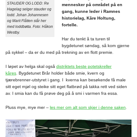
STAUDER OG LODD: Re
mennesker på området på en
Hagelag selger stauder og
gang, kunne leder i Ramnes
lodd. Johan Johannesen
historielag, Kåre Holtung,
og Marit Flåtten står her
fortelle.
med loddbøtta. Foto: Håkon
Westby.
Har du tenkt å ta turen til
bygdetunet søndag, så kom gjerne
på sykkel – da er du med på trekning av en flott premie.
I løpet av helga skal også
distriktets beste potetskreller
kåres
. Bygdetunet Brår holder både smie, kvern og
tjærebrenner-utstyret i gang. I kverna kan besøkende få male
sitt eget mjøl og steike sitt eget flatbrød på takka rett ved siden
av. I smia kan du få prøve deg på å smi i varmen fra essa.
Pluss mye, mye mer –
les mer om alt som skjer i denne saken
.