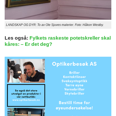
LANDSKAP OG DYR: To av Ole Sjuves malerier. Foto: Håkon Westby.
Les også:
Fylkets raskeste potetskreller skal
kåres: – Er det deg?