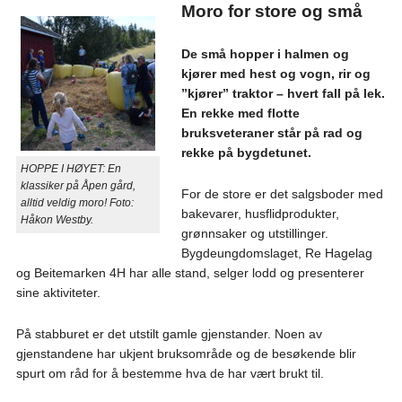
Moro for store og små
De små hopper i halmen og
kjører med hest og vogn, rir og
”kjører” traktor – hvert fall på lek.
En rekke med flotte
bruksveteraner står på rad og
rekke på bygdetunet.
HOPPE I HØYET: En
klassiker på Åpen gård,
For de store er det salgsboder med
alltid veldig moro! Foto:
bakevarer, husflidprodukter,
Håkon Westby.
grønnsaker og utstillinger.
Bygdeungdomslaget, Re Hagelag
og Beitemarken 4H har alle stand, selger lodd og presenterer
sine aktiviteter.
På stabburet er det utstilt gamle gjenstander. Noen av
gjenstandene har ukjent bruksområde og de besøkende blir
spurt om råd for å bestemme hva de har vært brukt til.