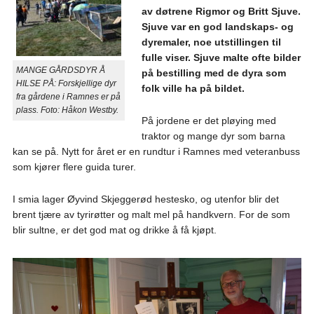
av døtrene Rigmor og Britt Sjuve.
Sjuve var en god landskaps- og
dyremaler, noe utstillingen til
fulle viser. Sjuve malte ofte bilder
MANGE GÅRDSDYR Å
på bestilling med de dyra som
HILSE PÅ: Forskjellige dyr
folk ville ha på bildet.
fra gårdene i Ramnes er på
plass. Foto: Håkon Westby.
På jordene er det pløying med
traktor og mange dyr som barna
kan se på. Nytt for året er en rundtur i Ramnes med veteranbuss
som kjører flere guida turer.
I smia lager Øyvind Skjeggerød hestesko, og utenfor blir det
brent tjære av tyrirøtter og malt mel på handkvern. For de som
blir sultne, er det god mat og drikke å få kjøpt.