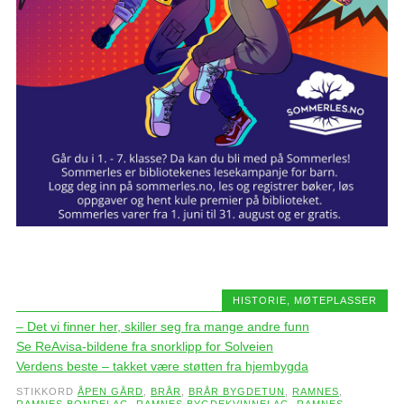
HISTORIE
,
MØTEPLASSER
– Det vi finner her, skiller seg fra mange andre funn
Se ReAvisa-bildene fra snorklipp for Solveien
Verdens beste – takket være støtten fra hjembygda
STIKKORD
ÅPEN GÅRD
,
BRÅR
,
BRÅR BYGDETUN
,
RAMNES
,
RAMNES BONDELAG
,
RAMNES BYGDEKVINNELAG
,
RAMNES