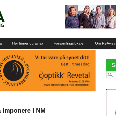
sa
Her finner du avisa
Forsamlingslokaler
Om ReAvisa
S
Søk et
 å imponere i NM