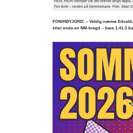
HEIA, HEIA! Reinger var det overalt langs løypa, 
Fon forbi – nesten på hjemmebane. Foto: Stian 
FON/HØYJORD: – Veldig nærme Edvald, 
etter enda en NM-bragd – bare 1.41.3 