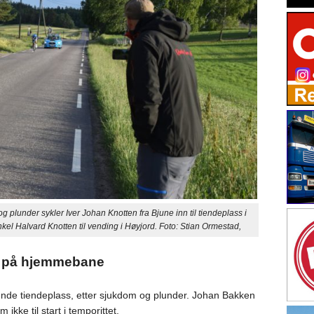
der sykler Iver Johan Knotten fra Bjune inn til tiendeplass i
kel Halvard Knotten til vending i Høyjord. Foto: Stian Ormestad,
å si på hjemmebane
ende tiendeplass, etter sjukdom og plunder. Johan Bakken
m ikke til start i temporittet.