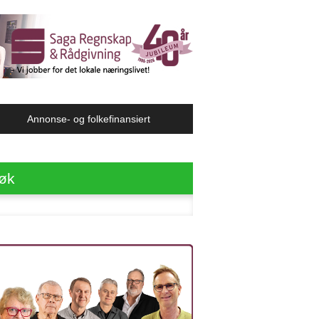
Annonse- og folkefinansiert
øk
ter: