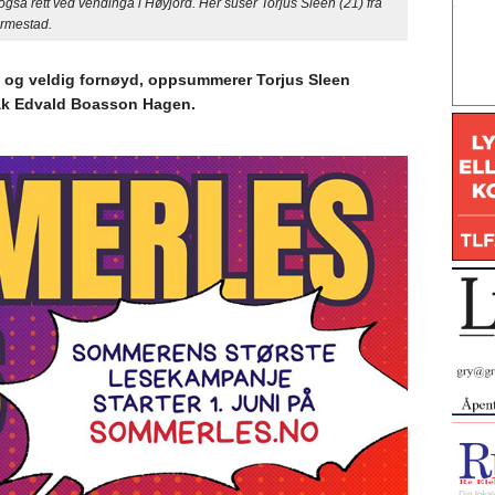
også rett ved vendinga i Høyjord. Her suser Torjus Sleen (21) fra
Ormestad.
og veldig fornøyd, oppsummerer Torjus Sleen
bak Edvald Boasson Hagen.