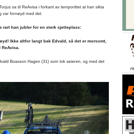
orjus sa til ReAvisa i forkant av temporittet at han sikta
og var fornøyd med det.
e rart han jubler for en sterk sjetteplass:
nøyd! Ikke altfor langt bak Edvald, så det er morsomt,
il ReAvisa.
Edvald Boasson Hagen (31) som tok seieren, og med det