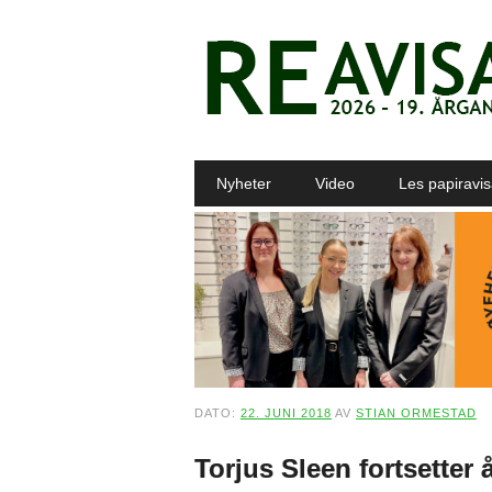
Main menu
Skip to content
Nyheter
Video
Les papiravi
DATO:
22. JUNI 2018
AV
STIAN ORMESTAD
Torjus Sleen fortsetter