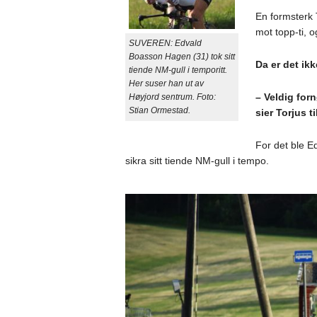
En formsterk T
mot topp-ti, 
SUVEREN: Edvald
Boasson Hagen (31) tok sitt
Da er det ikk
tiende NM-gull i temporitt.
Her suser han ut av
– Veldig for
Høyjord sentrum. Foto:
Stian Ormestad.
sier Torjus t
For det ble 
sikra sitt tiende NM-gull i tempo.