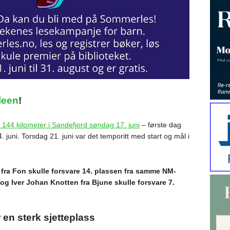
Sleen
!
å 144 kilometer i Sandefjord søndag 17. juni
– første dag
 juni. Torsdag 21. juni var det temporitt med start og mål i
 fra Fon skulle forsvare 14. plassen fra samme NM-
, og Iver Johan Knotten fra Bjune skulle forsvare 7.
r en sterk sjetteplass