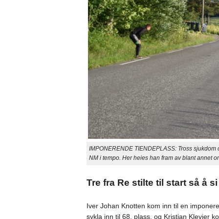
IMPONERENDE TIENDEPLASS: Tross sjukdom og plun
NM i tempo. Her heies han fram av blant annet on
Tre fra Re stilte til start så 
Iver Johan Knotten kom inn til en imponer
sykla inn til 68. plass, og Kristian Klevjer ko