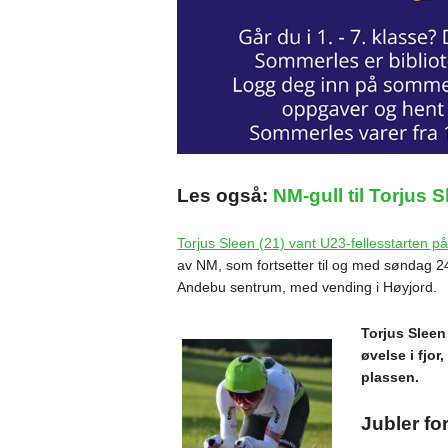
Les også:
NM-gull til Torjus 
Torjus Sleen (21) vant U23-fellesstarten p
av NM, som fortsetter til og med søndag 24.
Andebu sentrum, med vending i Høyjord.
Torjus Sleen
øvelse i fjor
plassen.
Jubler fo