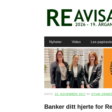
Main menu
Skip to content
Nyheter
Video
Les papiravi
DATO:
23. NOVEMBER 2017
AV
STIAN ORME
Banker ditt hjerte for R