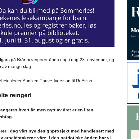
gars på Brår arrangerer åpen dag i dag 23. november, og
øp av mange slag.
 arbeidsleder Anniken Thuve-Ivarsson til ReAvisa.
olte reinger!
ngeres hvert år, men nytt av året er en liten
ashtag:
erer i dag vårt nye designprosjekt med handlenett med
av arbeidstakerne våre. I den patriotiske ånden har vi