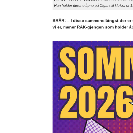
HJERTE FOR RE: Bak kassa møter du blant andre 
Han holder dørene åpne på Olgars til klokka er 1
BRÅR: – I disse sammenslåingstider er d
vi er, mener RAK-gjengen som holder åp