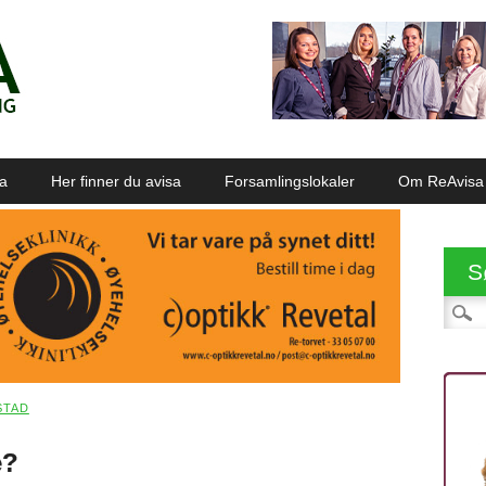
sa
Her finner du avisa
Forsamlingslokaler
Om ReAvisa
S
Søk et
STAD
e?