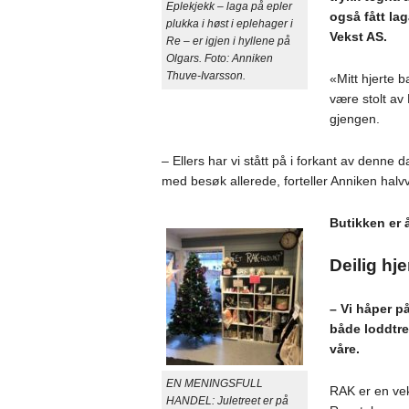
Eplekjekk – laga på epler
også fått la
plukka i høst i eplehager i
Vekst AS.
Re – er igjen i hyllene på
Olgars. Foto: Anniken
Thuve-Ivarsson.
«Mitt hjerte b
være stolt a
gjengen.
– Ellers har vi stått på i forkant av denne da
med besøk allerede, forteller Anniken halv
Butikken er å
Deilig h
– Vi håper p
både loddtre
våre.
EN MENINGSFULL
RAK er en vek
HANDEL: Juletreet er på