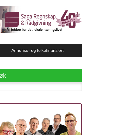
Annonse- og folkefinansiert
øk
ter: