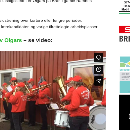
 utsalgsstedet er Olgars på Brår, i gamle Ramnes
eidstrening over kortere eller lengre perioder,
 lærekandidater, og varige tilrettelagte arbeidsplasser.
v Olgars
– se video: