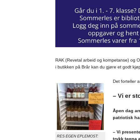
RAK (Revetal arbeid og kompetanse) og Ol
i butikken på Brår kan du gjøre et godt kj
Det forteller
– Vi er st
Åpen dag arra
patriotisk h
– Vi present
RES EGEN EPLEMOST:
trykk tegna 