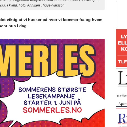
Martin Fagerlund Knapstad, som er lærekandidat i butikkfaget.
9.00 i kveld. Foto: Anniken Thuve-Ivarsson.
et viktig at vi husker på hvor vi kommer fra og hvem
ent hus i dag.