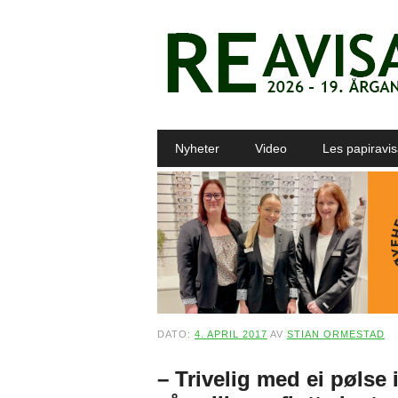
Main menu
Skip to content
Nyheter
Video
Les papiravi
DATO:
4. APRIL 2017
AV
STIAN ORMESTAD
– Trivelig med ei pølse 