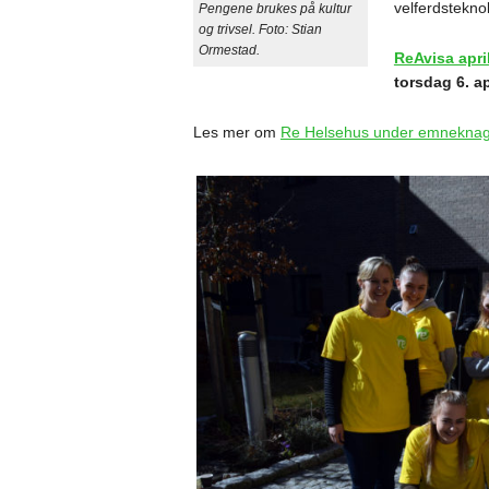
velferdstekno
Pengene brukes på kultur
og trivsel. Foto: Stian
Ormestad.
ReAvisa apri
torsdag 6. ap
Les mer om
Re Helsehus under emnekna