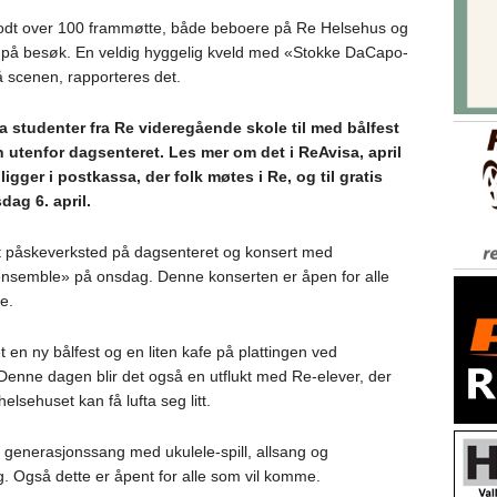
godt over 100 frammøtte, både beboere på Re Helsehus og
 på besøk. En veldig hyggelig kveld med «Stokke DaCapo-
 scenen, rapporteres det.
 studenter fra Re videregående skole til med bålfest
n utenfor dagsenteret.
Les mer om det i ReAvisa, april
ligger i postkassa, der folk møtes i Re, og til gratis
dag 6. april.
et påskeverksted på dagsenteret og konsert med
ensemble» på onsdag. Denne konserten er åpen for alle
e.
 en ny bålfest og en liten kafe på plattingen ved
Denne dagen blir det også en utflukt med Re-elever, der
lsehuset kan få lufta seg litt.
 generasjonssang med ukulele-spill, allsang og
. Også dette er åpent for alle som vil komme.