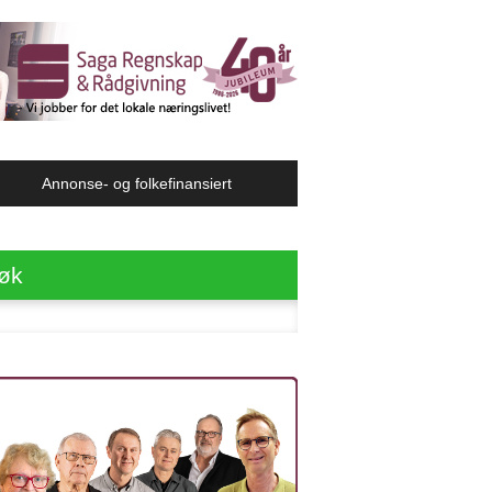
Annonse- og folkefinansiert
øk
ter: