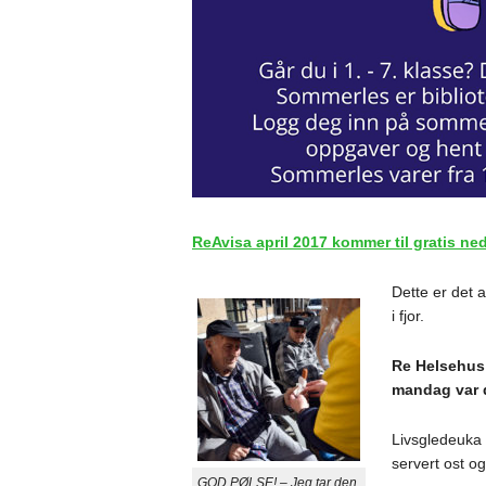
ReAvisa april 2017 kommer til gratis ne
Dette er det 
i fjor.
Re Helsehus 
mandag var d
Livsgledeuka s
servert ost og
GOD PØLSE! – Jeg tar den