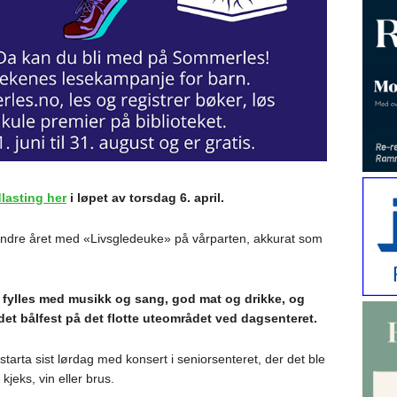
dlasting her
i løpet av torsdag 6. april.
andre året med «Livsgledeuke» på vårparten, akkurat som
fylles med musikk og sang, god mat og drikke, og
et bålfest på det flotte uteområdet ved dagsenteret.
tarta sist lørdag med konsert i seniorsenteret, der det ble
 kjeks, vin eller brus.