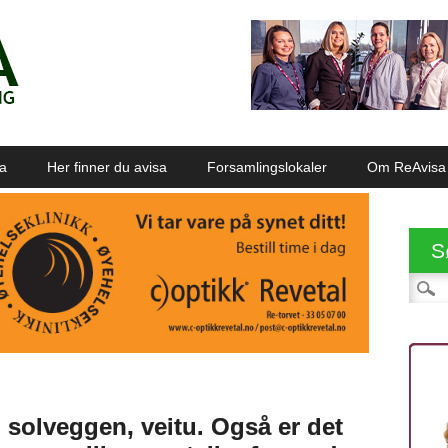
sa
Her finner du avisa
Forsamlingslokaler
Om ReAvisa
S
Søk et
i solveggen, veitu. Også er det