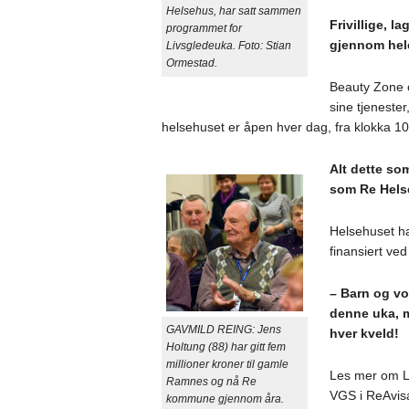
Helsehus, har satt sammen
Frivillige, l
programmet for
gjennom hel
Livsgledeuka. Foto: Stian
Ormestad.
Beauty Zone o
sine tjenester,
helsehuset er åpen hver dag, fra klokka 10.
Alt dette som
som Re Helse
Helsehuset har
finansiert ve
– Barn og vo
denne uka, 
GAVMILD REING: Jens
hver kveld!
Holtung (88) har gitt fem
millioner kroner til gamle
Les mer om L
Ramnes og nå Re
VGS i ReAvisa
kommune gjennom åra.