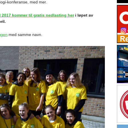
logi-konferanse, med mer.
l 2017 kommer til gratis nedlasting her
i løpet av
ril.
ggen
med samme navn.