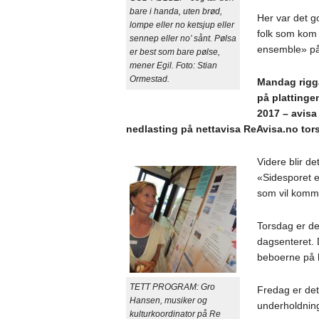
bare i handa, uten brød,
Her var det 
lompe eller no ketsjup eller
folk som kom
sennep eller no’ sånt. Pølsa
ensemble» på
er best som bare pølse,
mener Egil. Foto: Stian
Ormestad.
Mandag rigga
på plattinge
2017 – avisa 
nedlasting på nettavisa ReAvisa.no tors
Videre blir d
«Sidesporet 
som vil komm
Torsdag er det
dagsenteret. 
beboerne på he
TETT PROGRAM: Gro
Fredag er det
Hansen, musiker og
underholdning
kulturkoordinator på Re