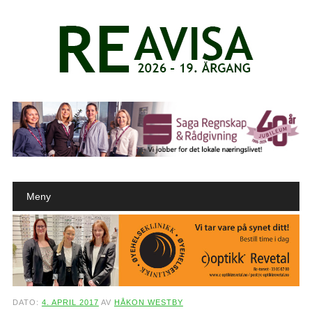
Main menu
Skip to content
Meny
DATO:
4. APRIL 2017
AV
HÅKON WESTBY