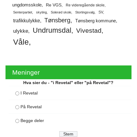
ungdomsskole
Re VGS
Re videregående skole
SV
Senterpartiet
skyting
Solerød skole
Stortingsvalg
Tønsberg
trafikkulykke
Tønsberg kommune
Undrumsdal
Vivestad
ulykke
Våle
Meninger
Hva sier du - "i Revetal" eller "på Revetal"?
I Revetal
På Revetal
Begge deler