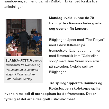
samboeren, som er organist i Østfold, i kirker ved forskjellige
anledninger.
Mandag kveld kunne de 70
frammøtte i Ramnes kirke glede
seg over en fin konsert.
Blågjengen åpnet med ”The Prayer”
med Edwin Kittelsen på
trompetsolo. Etter et par nummer
med filmmusikk kom ”Gabriellas
BLÅSEKVARTET: Fire unge
song” med Unni Nilsen som solist
musikanter fra Ramnes og
på saksofon. Nydelig spilt av
Rørostoppen skolekorps i
Blågjengen.
aksjon i Ramnes kirke.
Foto: Håkon Westby.
Tre spillegrupper fra Ramnes og
Røråstoppen skolekorps spilte
hver sin melodi til stor applaus fra de frammøtte. Det er
tydelig at det arbeides godt i skolekorpset.