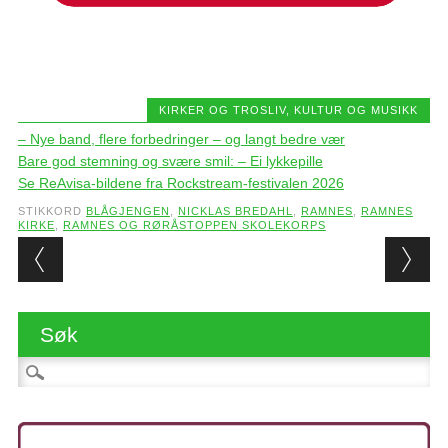
KIRKER OG TROSLIV
,
KULTUR OG MUSIKK
– Nye band, flere forbedringer – og langt bedre vær
Bare god stemning og svære smil: – Ei lykkepille
Se ReAvisa-bildene fra Rockstream-festivalen 2026
STIKKORD
BLÅGJENGEN
,
NICKLAS BREDAHL
,
RAMNES
,
RAMNES
KIRKE
,
RAMNES OG RØRÅSTOPPEN SKOLEKORPS
Post navigation
Søk
Søk etter: