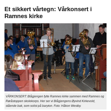
Et sikkert vårtegn: Vårkonsert i
Ramnes kirke
VÅRKONSERT: Blågjengen fylte Ramnes kirke sammen med Ramnes og
Røråstoppen skolekorps. Her ser vi Blågjengens Øyvind Kirkevold,
stående bak, som solist på baryton. Foto: Håkon Westby.