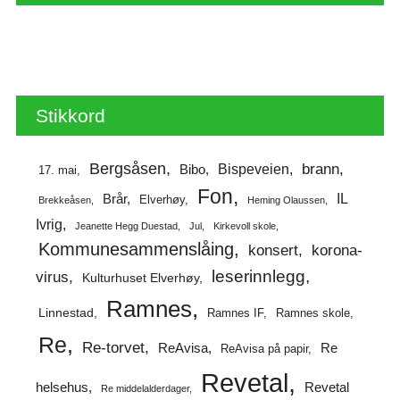
Stikkord
Bergsåsen
brann
Bispeveien
Bibo
17. mai
Fon
IL
Brår
Elverhøy
Brekkeåsen
Heming Olaussen
Ivrig
Jeanette Hegg Duestad
Jul
Kirkevoll skole
Kommunesammenslåing
korona-
konsert
leserinnlegg
virus
Kulturhuset Elverhøy
Ramnes
Linnestad
Ramnes IF
Ramnes skole
Re
Re-torvet
ReAvisa
Re
ReAvisa på papir
Revetal
helsehus
Revetal
Re middelalderdager