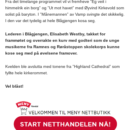
Fra det timelange programmet vil vi fremheve ”Eg veit i
himmelrik ein borg” og ”Ut mot havet” med Øyvind Kirkevold som
solist på baryton. I ”Månemannen” av Vamp svingte det skikkelig.
I den var det tydelig at hele Blågjengen kosa seg.
Lederen i Blågjengen, Elisabeth Westby, takket for
frammøtet og overrakte en kurv med godteri som de unge
musikerne fra Ramnes og Røråstoppen skolekorps kunne
kose seg med på øvelsene framover.
Kvelden ble avslutta med tonene fra ”Highland Cathedral” som
fyllte hele kirkerommet.
Vel blåst!