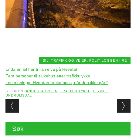
BIL, TRAFIKK OG VEIER
,
POLITILOGGEN I RE
Enda en bil har trilla i elva på Revetal
Fem personer til sjukehus etter trafikkulykke
Leserinnlegg: Hvordan bruke buss, når den ikke går?
STIKKORD
KNUDSTADVEIEN
,
TRAFIKKULYKKE
,
ULYKKE
,
UNDRUMSDAL
Post navigation
Søk