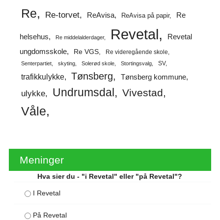
Re
Re-torvet
ReAvisa
Re
ReAvisa på papir
Revetal
helsehus
Revetal
Re middelalderdager
ungdomsskole
Re VGS
Re videregående skole
SV
Senterpartiet
skyting
Solerød skole
Stortingsvalg
Tønsberg
trafikkulykke
Tønsberg kommune
Undrumsdal
Vivestad
ulykke
Våle
Meninger
Hva sier du - "i Revetal" eller "på Revetal"?
I Revetal
På Revetal