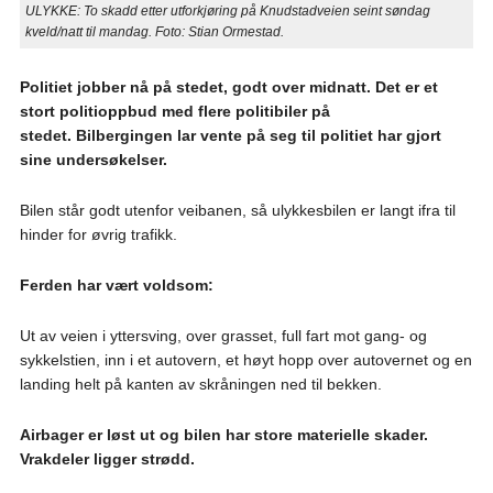
ULYKKE: To skadd etter utforkjøring på Knudstadveien seint søndag
kveld/natt til mandag. Foto: Stian Ormestad.
Politiet jobber nå på stedet, godt over midnatt. Det er et
stort politioppbud med flere politibiler på
stedet. Bilbergingen lar vente på seg til politiet har gjort
sine undersøkelser.
Bilen står godt utenfor veibanen, så ulykkesbilen er langt ifra til
hinder for øvrig trafikk.
Ferden har vært voldsom:
Ut av veien i yttersving, over grasset, full fart mot gang- og
sykkelstien, inn i et autovern, et høyt hopp over autovernet og en
landing helt på kanten av skråningen ned til bekken.
Airbager er løst ut og bilen har store materielle skader.
Vrakdeler ligger strødd.