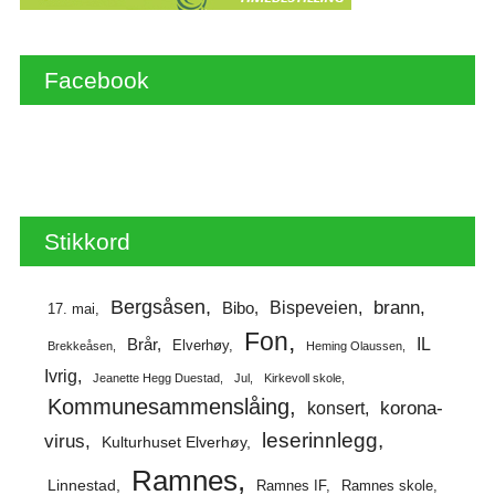
Facebook
Stikkord
Bergsåsen
brann
Bispeveien
Bibo
17. mai
Fon
IL
Brår
Elverhøy
Brekkeåsen
Heming Olaussen
Ivrig
Jeanette Hegg Duestad
Jul
Kirkevoll skole
Kommunesammenslåing
korona-
konsert
leserinnlegg
virus
Kulturhuset Elverhøy
Ramnes
Linnestad
Ramnes IF
Ramnes skole