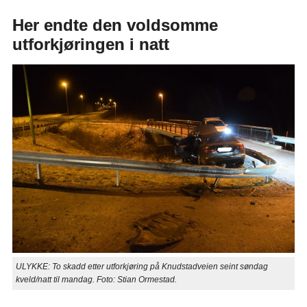
Her endte den voldsomme
utforkjøringen i natt
ULYKKE: To skadd etter utforkjøring på Knudstadveien seint søndag
kveld/natt til mandag. Foto: Stian Ormestad.