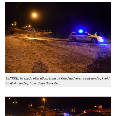
ULYKKE: To skadd etter utforkjøring på Knudstadveien seint søndag kveld
/ natt til mandag. Foto: Stian Ormestad.