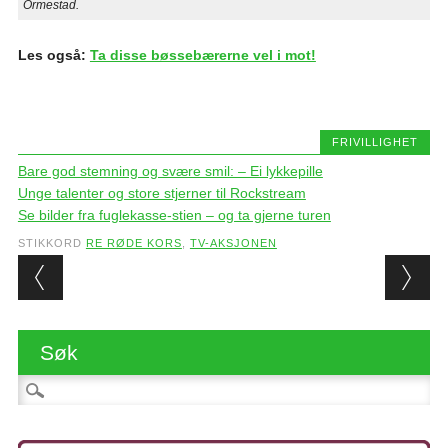
Ormestad.
Les også:
Ta disse bøssebærerne vel i mot!
FRIVILLIGHET
Bare god stemning og svære smil: – Ei lykkepille
Unge talenter og store stjerner til Rockstream
Se bilder fra fuglekasse-stien – og ta gjerne turen
STIKKORD
RE RØDE KORS
,
TV-AKSJONEN
Post navigation
Søk
Søk etter: