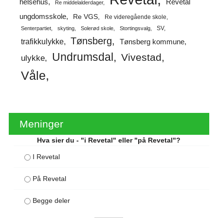
helsehus
Revetal
Re middelalderdager
ungdomsskole
Re VGS
Re videregående skole
SV
Senterpartiet
skyting
Solerød skole
Stortingsvalg
Tønsberg
trafikkulykke
Tønsberg kommune
Undrumsdal
Vivestad
ulykke
Våle
Meninger
Hva sier du - "i Revetal" eller "på Revetal"?
I Revetal
På Revetal
Begge deler