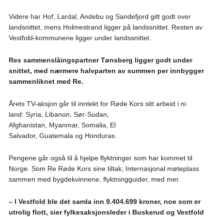
Videre har Hof, Lardal, Andebu og Sandefjord gitt godt over
landsnittet, mens Holmestrand ligger på landssnittet. Resten av
Vestfold-kommunene ligger under landssnittet.
Res sammenslåingspartner Tønsberg ligger godt under
snittet, med nærmere halvparten av summen per innbygger
sammenliknet med Re.
Årets TV-aksjon går til inntekt for Røde Kors sitt arbeid i ni
land: Syria, Libanon, Sør-Sudan,
Afghanistan, Myanmar, Somalia, El
Salvador, Guatemala og Honduras.
Pengene går også til å hjelpe flyktninger som har kommet til
Norge. Som Re Røde Kors sine tiltak; Internasjonal møteplass
sammen med bygdekvinnene, flyktningguider, med mer.
– I Vestfold ble det samla inn 9.404.699 kroner, noe som er
utrolig flott, sier fylkesaksjonsleder i Buskerud og Vestfold