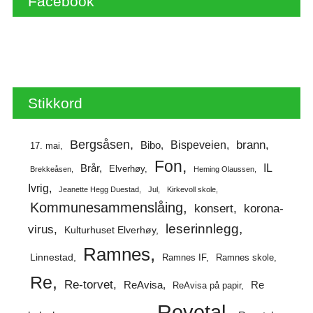
Facebook
Stikkord
Bergsåsen
brann
Bispeveien
Bibo
17. mai
Fon
IL
Brår
Elverhøy
Brekkeåsen
Heming Olaussen
Ivrig
Jeanette Hegg Duestad
Jul
Kirkevoll skole
Kommunesammenslåing
korona-
konsert
leserinnlegg
virus
Kulturhuset Elverhøy
Ramnes
Linnestad
Ramnes IF
Ramnes skole
Re
Re-torvet
ReAvisa
Re
ReAvisa på papir
Revetal