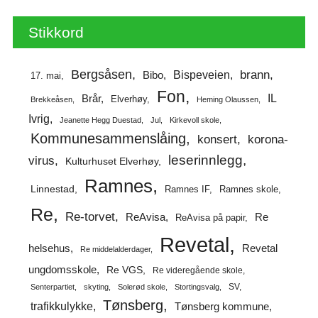
Stikkord
Bergsåsen
brann
Bispeveien
Bibo
17. mai
Fon
IL
Brår
Elverhøy
Brekkeåsen
Heming Olaussen
Ivrig
Jeanette Hegg Duestad
Jul
Kirkevoll skole
Kommunesammenslåing
korona-
konsert
leserinnlegg
virus
Kulturhuset Elverhøy
Ramnes
Linnestad
Ramnes IF
Ramnes skole
Re
Re-torvet
ReAvisa
Re
ReAvisa på papir
Revetal
helsehus
Revetal
Re middelalderdager
ungdomsskole
Re VGS
Re videregående skole
SV
Senterpartiet
skyting
Solerød skole
Stortingsvalg
Tønsberg
trafikkulykke
Tønsberg kommune