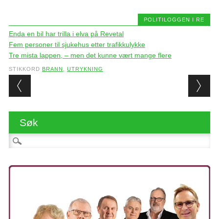
POLITILOGGEN I RE
Enda en bil har trilla i elva på Revetal
Fem personer til sjukehus etter trafikkulykke
Tre mista lappen, – men det kunne vært mange flere
STIKKORD
BRANN
,
UTRYKNING
Post navigation
Søk
Søk etter: