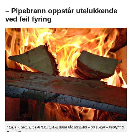
– Pipebrann oppstår utelukkende
ved feil fyring
FEIL FYRING ER FARLIG: Sjekk gode råd for riktig – og sikker – vedfyring.