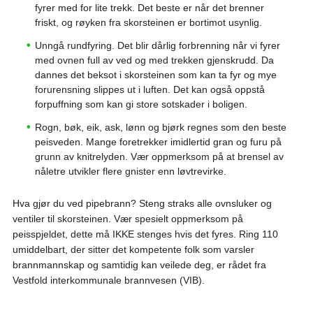
fyrer med for lite trekk. Det beste er når det brenner
friskt, og røyken fra skorsteinen er bortimot usynlig.
Unngå rundfyring. Det blir dårlig forbrenning når vi fyrer
med ovnen full av ved og med trekken gjenskrudd. Da
dannes det beksot i skorsteinen som kan ta fyr og mye
forurensning slippes ut i luften. Det kan også oppstå
forpuffning som kan gi store sotskader i boligen.
Rogn, bøk, eik, ask, lønn og bjørk regnes som den beste
peisveden. Mange foretrekker imidlertid gran og furu på
grunn av knitrelyden. Vær oppmerksom på at brensel av
nåletre utvikler flere gnister enn løvtrevirke.
Hva gjør du ved pipebrann? Steng straks alle ovnsluker og
ventiler til skorsteinen. Vær spesielt oppmerksom på
peisspjeldet, dette må IKKE stenges hvis det fyres. Ring 110
umiddelbart, der sitter det kompetente folk som varsler
brannmannskap og samtidig kan veilede deg, er rådet fra
Vestfold interkommunale brannvesen (VIB).