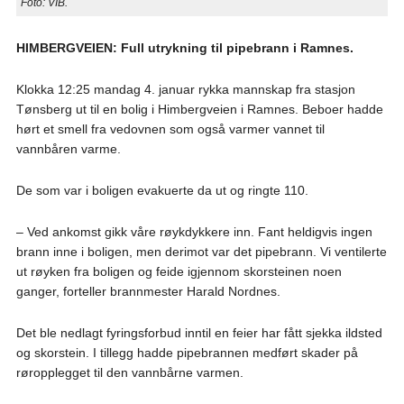
Foto: VIB.
HIMBERGVEIEN: Full utrykning til pipebrann i Ramnes.
Klokka 12:25 mandag 4. januar rykka mannskap fra stasjon
Tønsberg ut til en bolig i Himbergveien i Ramnes. Beboer hadde
hørt et smell fra vedovnen som også varmer vannet til
vannbåren varme.
De som var i boligen evakuerte da ut og ringte 110.
– Ved ankomst gikk våre røykdykkere inn. Fant heldigvis ingen
brann inne i boligen, men derimot var det pipebrann. Vi ventilerte
ut røyken fra boligen og feide igjennom skorsteinen noen
ganger, forteller brannmester Harald Nordnes.
Det ble nedlagt fyringsforbud inntil en feier har fått sjekka ildsted
og skorstein. I tillegg hadde pipebrannen medført skader på
røropplegget til den vannbårne varmen.