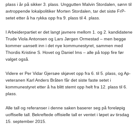
plass i år på sikker 3. plass. Unggutten Malvin Stordalen, sønn til
avtroppende lokalpolitiker Morten Stordalen, tar det siste FrP-
setet etter å ha rykka opp fra 9. plass til 4. plass.
I Arbeiderpartiet er det langt javnere mellom 1. og 2. kandidatene
Trude Viola Antonsen og Lars Jørgen Ormestad – men begge
kommer uansett inn i det nye kommunestyret, sammen med
Thordis Kristine S. Hovet og Daniel Ims – alle på topp fire før
valget også.
Videre er Per Vidar Gjersøe skjøvet opp fra 6. til 5. plass, og Ap-
veteranen Karl Anders Bråten får det siste faste setet i
kommunestyret etter å ha blitt stemt opp helt fra 12. plass til 6.
plass.
Alle tall og referanser i denne saken baserer seg på foreløpig
uoffiselle tall. Bekreftede offisielle tall er ventet i løpet av tirsdag
15. september 2015.