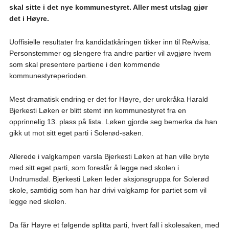
skal sitte i det nye kommunestyret. Aller mest utslag gjør
det i Høyre.
Uoffisielle resultater fra kandidatkåringen tikker inn til ReAvisa.
Personstemmer og slengere fra andre partier vil avgjøre hvem
som skal presentere partiene i den kommende
kommunestyreperioden.
Mest dramatisk endring er det for Høyre, der urokråka Harald
Bjerkesti Løken er blitt stemt inn kommunestyret fra en
opprinnelig 13. plass på lista. Løken gjorde seg bemerka da han
gikk ut mot sitt eget parti i Solerød-saken.
Allerede i valgkampen varsla Bjerkesti Løken at han ville bryte
med sitt eget parti, som foreslår å legge ned skolen i
Undrumsdal. Bjerkesti Løken leder aksjonsgruppa for Solerød
skole, samtidig som han har drivi valgkamp for partiet som vil
legge ned skolen.
Da får Høyre et følgende splitta parti, hvert fall i skolesaken, med