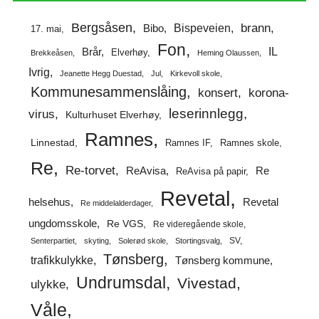
Bergsåsen
brann
Bispeveien
Bibo
17. mai
Fon
IL
Brår
Elverhøy
Brekkeåsen
Heming Olaussen
Ivrig
Jeanette Hegg Duestad
Jul
Kirkevoll skole
Kommunesammenslåing
korona-
konsert
leserinnlegg
virus
Kulturhuset Elverhøy
Ramnes
Linnestad
Ramnes IF
Ramnes skole
Re
Re-torvet
ReAvisa
Re
ReAvisa på papir
Revetal
helsehus
Revetal
Re middelalderdager
ungdomsskole
Re VGS
Re videregående skole
SV
Senterpartiet
skyting
Solerød skole
Stortingsvalg
Tønsberg
trafikkulykke
Tønsberg kommune
Undrumsdal
Vivestad
ulykke
Våle