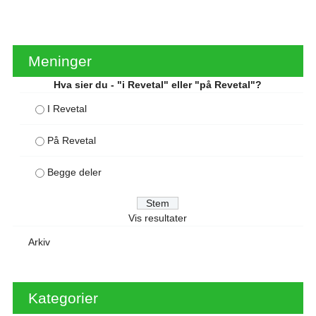
Meninger
Hva sier du - "i Revetal" eller "på Revetal"?
I Revetal
På Revetal
Begge deler
Vis resultater
Arkiv
Kategorier