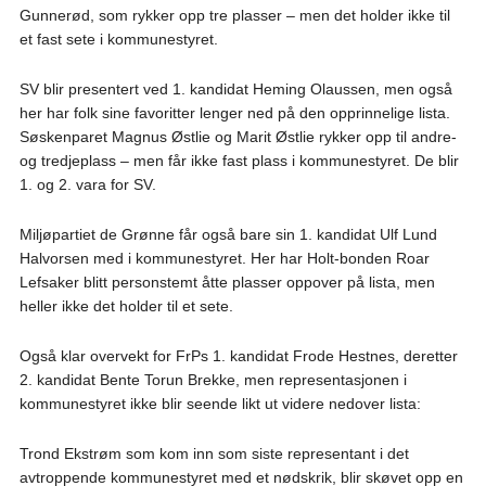
Gunnerød, som rykker opp tre plasser – men det holder ikke til
et fast sete i kommunestyret.
SV blir presentert ved 1. kandidat Heming Olaussen, men også
her har folk sine favoritter lenger ned på den opprinnelige lista.
Søskenparet Magnus Østlie og Marit Østlie rykker opp til andre-
og tredjeplass – men får ikke fast plass i kommunestyret. De blir
1. og 2. vara for SV.
Miljøpartiet de Grønne får også bare sin 1. kandidat Ulf Lund
Halvorsen med i kommunestyret. Her har Holt-bonden Roar
Lefsaker blitt personstemt åtte plasser oppover på lista, men
heller ikke det holder til et sete.
Også klar overvekt for FrPs 1. kandidat Frode Hestnes, deretter
2. kandidat Bente Torun Brekke, men representasjonen i
kommunestyret ikke blir seende likt ut videre nedover lista:
Trond Ekstrøm som kom inn som siste representant i det
avtroppende kommunestyret med et nødskrik, blir skøvet opp en