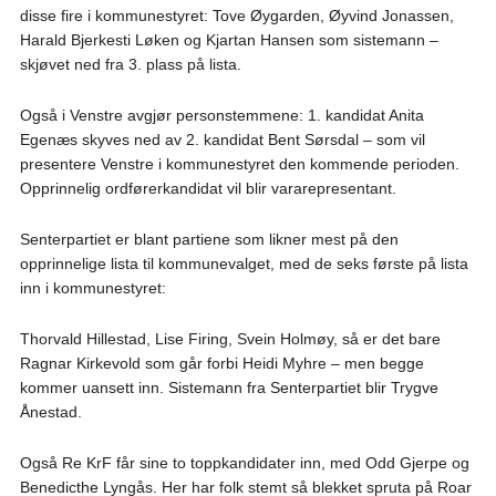
disse fire i kommunestyret: Tove Øygarden, Øyvind Jonassen,
Harald Bjerkesti Løken og Kjartan Hansen som sistemann –
skjøvet ned fra 3. plass på lista.
Også i Venstre avgjør personstemmene: 1. kandidat Anita
Egenæs skyves ned av 2. kandidat Bent Sørsdal – som vil
presentere Venstre i kommunestyret den kommende perioden.
Opprinnelig ordførerkandidat vil blir vararepresentant.
Senterpartiet er blant partiene som likner mest på den
opprinnelige lista til kommunevalget, med de seks første på lista
inn i kommunestyret:
Thorvald Hillestad, Lise Firing, Svein Holmøy, så er det bare
Ragnar Kirkevold som går forbi Heidi Myhre – men begge
kommer uansett inn. Sistemann fra Senterpartiet blir Trygve
Ånestad.
Også Re KrF får sine to toppkandidater inn, med Odd Gjerpe og
Benedicthe Lyngås. Her har folk stemt så blekket spruta på Roar