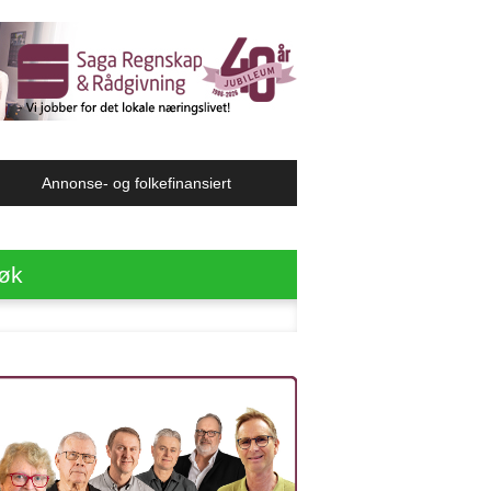
Annonse- og folkefinansiert
øk
ter: