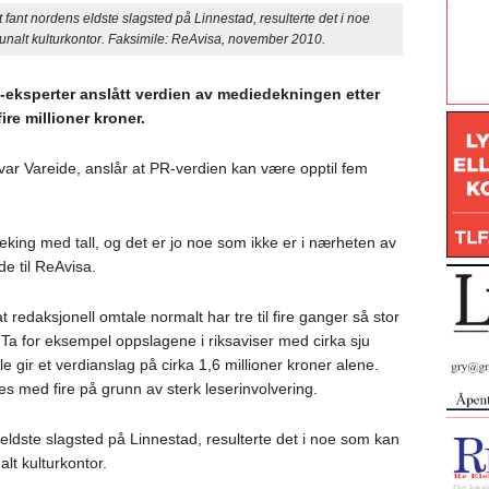
t nordens eldste slagsted på Linnestad, resulterte det i noe
nalt kulturkontor. Faksimile: ReAvisa, november 2010.
R-eksperter anslått verdien av mediedekningen etter
ire millioner kroner.
var Vareide, anslår at PR-verdien kan være opptil fem
t leking med tall, og det er jo noe som ikke er i nærheten av
ide til ReAvisa.
 redaksjonell omtale normalt har tre til fire ganger så stor
Ta for eksempel oppslagene i riksaviser med cirka sju
le gir et verdianslag på cirka 1,6 millioner kroner alene.
es med fire på grunn av sterk leserinvolvering.
ldste slagsted på Linnestad, resulterte det i noe som kan
lt kulturkontor.