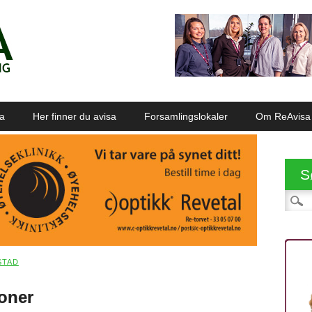
sa
Her finner du avisa
Forsamlingslokaler
Om ReAvisa
S
Søk et
STAD
ioner