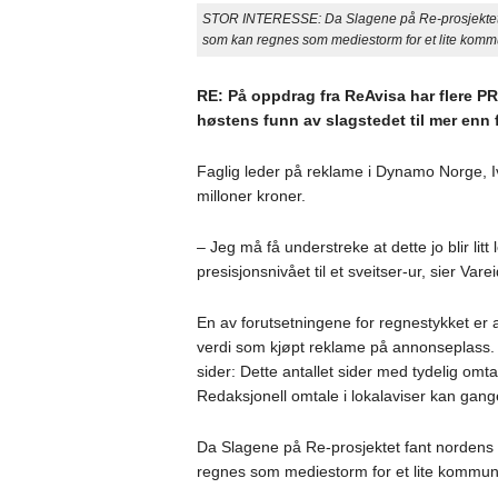
STOR INTERESSE: Da Slagene på Re-prosjektet fan
som kan regnes som mediestorm for et lite kommu
RE: På oppdrag fra ReAvisa har flere P
høstens funn av slagstedet til mer enn f
Faglig leder på reklame i Dynamo Norge, I
milloner kroner.
– Jeg må få understreke at dette jo blir lit
presisjonsnivået til et sveitser-ur, sier Vare
En av forutsetningene for regnestykket er at
verdi som kjøpt reklame på annonseplass. 
sider: Dette antallet sider med tydelig omta
Redaksjonell omtale i lokalaviser kan gang
Da Slagene på Re-prosjektet fant nordens e
regnes som mediestorm for et lite kommuna