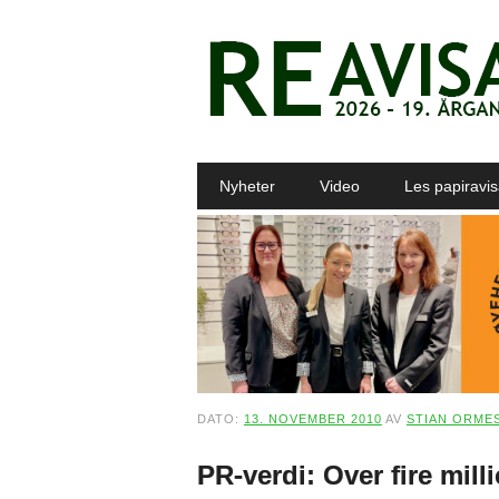
Main menu
Skip to content
Nyheter
Video
Les papiravi
DATO:
13. NOVEMBER 2010
AV
STIAN ORME
PR-verdi: Over fire mill