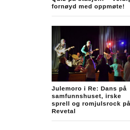
fornøyd med oppmøte!
Julemoro i Re: Dans på
samfunnshuset, irske
sprell og romjulsrock p
Revetal