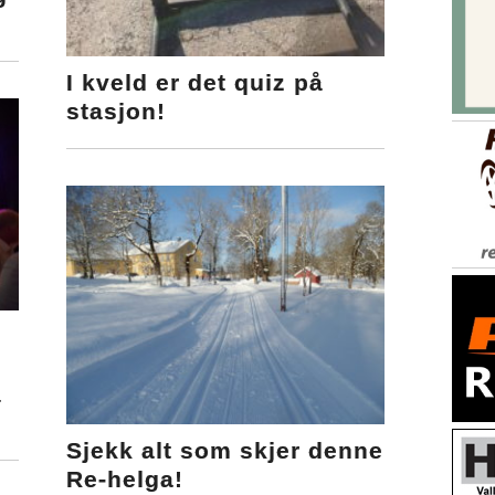
I kveld er det quiz på
stasjon!
å
Sjekk alt som skjer denne
Re-helga!