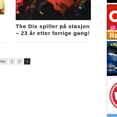
s
The Dix spiller på stasjon
– 23 år etter forrige gang!
Prev
1
2
3