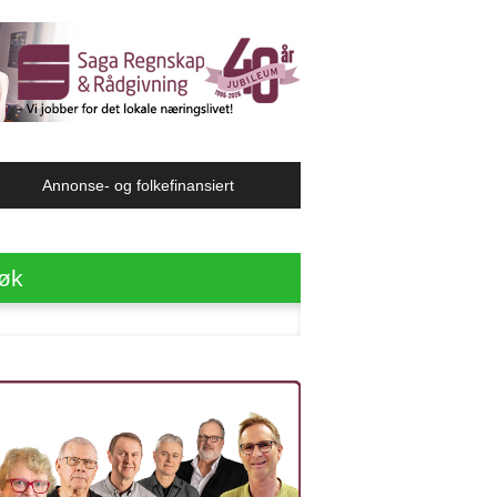
Annonse- og folkefinansiert
øk
ter: