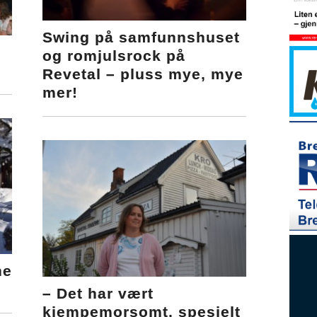
Swing på samfunnshuset
og romjulsrock på
Revetal – pluss mye, mye
mer!
ne
– Det har vært
kjempemorsomt, spesielt