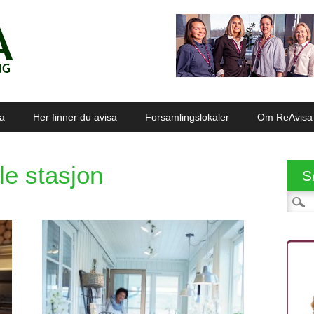
sa
Her finner du avisa
Forsamlingslokaler
Om ReAvisa
e stasjon
S
Søk et