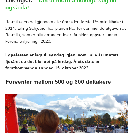
Les også:
– Det er moro å bevege seg litt
også da!
Re-mila-general gjennom alle åra siden første Re-mila tilbake i
2014, Erling Schjetne, har planen klar for den niende utgaven av
Re-mila, som er blitt arrangert hvert år siden oppstart unntatt
korona-avlysning i 2020.
Løpefesten er lagt til søndag igjen, som i alle år unntatt
fjoråret da det ble løpt på lørdag. Årets dato er
førstkommende søndag 15. oktober 2023.
Forventer mellom 500 og 600 deltakere