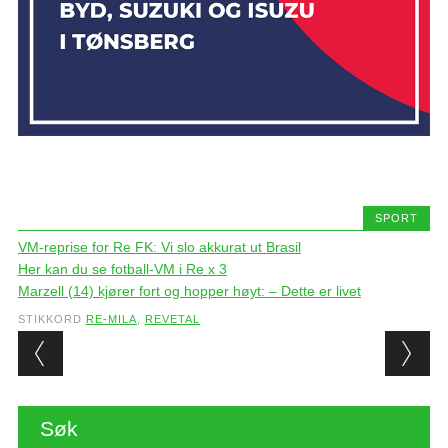
SPORT
VM-reprise for Re FK: Vi slo akkurat ut Brasil
Her kan du se fotball-VM i Re x 3
Marzell (14) kjører fort og hopper høyt: – Dette er livet
STIKKORD
RE-MILA
,
REVETAL
Post navigation
Søk