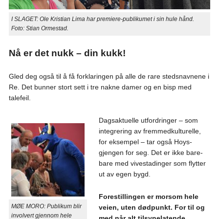
I SLAGET: Ole Kristian Lima har premiere-publikumet i sin hule hånd.
Foto: Stian Ormestad.
Nå er det nukk – din kukk!
Gled deg også til å få forklaringen på alle de rare stedsnavnene i
Re. Det bunner stort sett i tre nakne damer og en bisp med
talefeil.
Dagsaktuelle utfordringer – som
integrering av fremmedkulturelle,
for eksempel – tar også Hoys-
gjengen for seg. Det er ikke bare-
bare med vivestadinger som flytter
ut av egen bygd.
Forestillingen er morsom hele
MØE MORO: Publikum blir
veien, uten dødpunkt. For til og
involvert gjennom hele
med når alt tilsynelatende