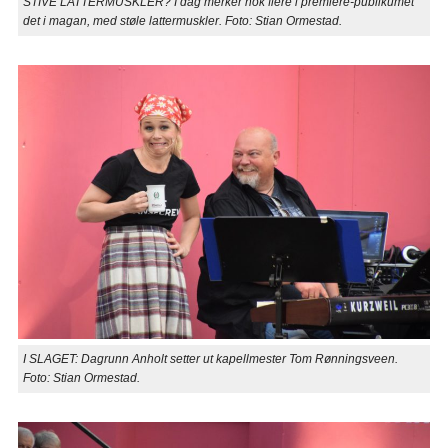
STIVE LATTERMUSKLER? I dag merker nok flere i premiere-publikumet
det i magan, med støle lattermuskler. Foto: Stian Ormestad.
I SLAGET: Dagrunn Anholt setter ut kapellmester Tom Rønningsveen.
Foto: Stian Ormestad.