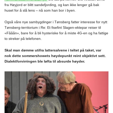
fra Høyjord er blitt sandefjording, og kan ikke lenger gå bak
huset for å slå lens – nå som han bor i byen.
Også våre nye sambygdinger i Tønsberg fatter interesse for nytt
Tønsberg-territorium i Re: Et fisefint Slagen-ektepar reiser til
«Fååån», bare for å bli hysteriske for å miste 4G-en og ha fattige
to streker på telefonen.
Skal man dømme utifra lattersalvene i teltet på taket, var
nok dette sommershowets høydepunkt reint objektivt sett.
Dialektforvirringen ble løfta til absurde høyder.