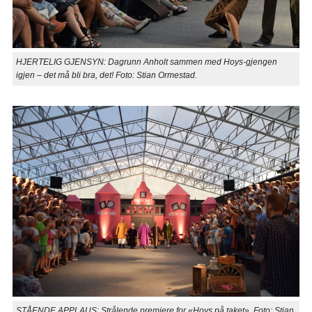
HJERTELIG GJENSYN: Dagrunn Anholt sammen med Hoys-gjengen
igjen – det må bli bra, det! Foto: Stian Ormestad.
STÅENDE APPLAUS: Strålende premiere for «Hoys på taket». Foto: Stian