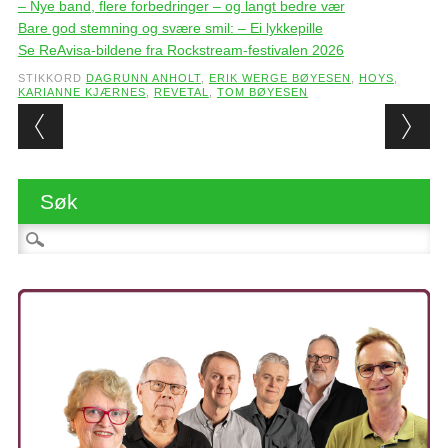
– Nye band, flere forbedringer – og langt bedre vær
Bare god stemning og svære smil: – Ei lykkepille
Se ReAvisa-bildene fra Rockstream-festivalen 2026
STIKKORD
DAGRUNN ANHOLT
,
ERIK WERGE BØYESEN
,
HOYS
,
KARIANNE KJÆRNES
,
REVETAL
,
TOM BØYESEN
Post navigation
Søk
Søk etter: