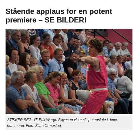
Stående applaus for en potent
premiere – SE BILDER!
STIKKER SEG UT: Erik Werge Bøyesen viser sitt potensiale i dette
nummeret. Foto: Stian Ormestad.