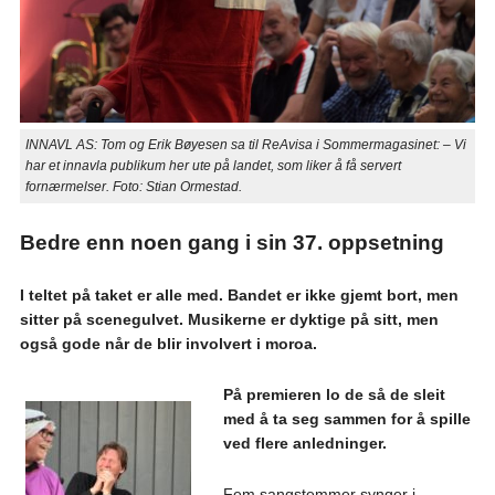
INNAVL AS: Tom og Erik Bøyesen sa til ReAvisa i Sommermagasinet: – Vi
har et innavla publikum her ute på landet, som liker å få servert
fornærmelser. Foto: Stian Ormestad.
Bedre enn noen gang i sin 37. oppsetning
I teltet på taket er alle med. Bandet er ikke gjemt bort, men
sitter på scenegulvet. Musikerne er dyktige på sitt, men
også gode når de blir involvert i moroa.
På premieren lo de så de sleit
med å ta seg sammen for å spille
ved flere anledninger.
Fem sangstemmer synger i