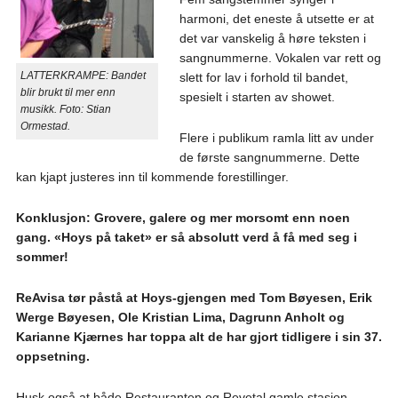
harmoni, det eneste å utsette er at
det var vanskelig å høre teksten i
sangnummerne. Vokalen var rett og
LATTERKRAMPE: Bandet
slett for lav i forhold til bandet,
blir brukt til mer enn
spesielt i starten av showet.
musikk. Foto: Stian
Ormestad.
Flere i publikum ramla litt av under
de første sangnummerne. Dette
kan kjapt justeres inn til kommende forestillinger.
Konklusjon: Grovere, galere og mer morsomt enn noen
gang. «Hoys på taket» er så absolutt verd å få med seg i
sommer!
ReAvisa tør påstå at Hoys-gjengen med Tom Bøyesen, Erik
Werge Bøyesen, Ole Kristian Lima, Dagrunn Anholt og
Karianne Kjærnes har toppa alt de har gjort tidligere i sin 37.
oppsetning.
Husk også at både Restauranten og Revetal gamle stasjon