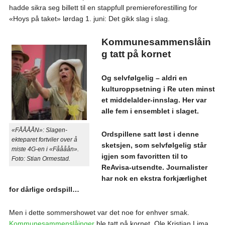
hadde sikra seg billett til en stappfull premiereforestilling for
«Hoys på taket» lørdag 1. juni: Det gikk slag i slag.
Kommunesammenslåin
g tatt på kornet
Og selvfølgelig – aldri en
kulturoppsetning i Re uten minst
et middelalder-innslag. Her var
alle fem i ensemblet i slaget.
«FÅÅÅÅN»: Slagen-
Ordspillene satt løst i denne
ekteparet fortviler over å
sketsjen, som selvfølgelig står
miste 4G-en i «Fåååån».
igjen som favoritten til to
Foto: Stian Ormestad.
ReAvisa-utsendte. Journalister
har nok en ekstra forkjærlighet
for dårlige ordspill…
Men i dette sommershowet var det noe for enhver smak.
Kommunesammenslåinger
ble tatt på kornet. Ole Kristian Lima