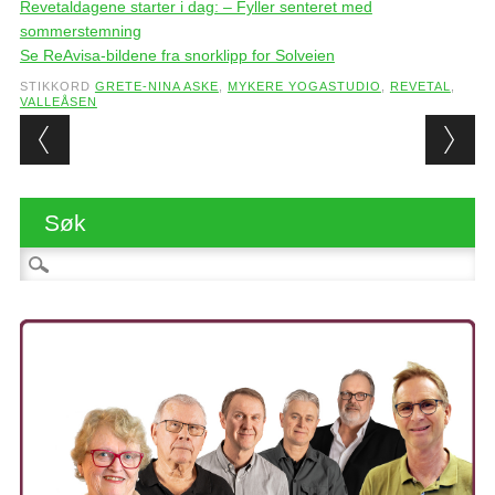
Revetaldagene starter i dag: – Fyller senteret med
sommerstemning
Se ReAvisa-bildene fra snorklipp for Solveien
STIKKORD
GRETE-NINA ASKE
,
MYKERE YOGASTUDIO
,
REVETAL
,
VALLEÅSEN
Post navigation
Søk
Søk etter: