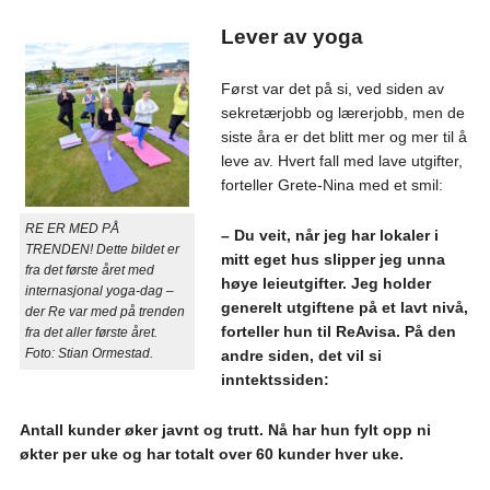
Lever av yoga
Først var det på si, ved siden av
sekretærjobb og lærerjobb, men de
siste åra er det blitt mer og mer til å
leve av. Hvert fall med lave utgifter,
forteller Grete-Nina med et smil:
RE ER MED PÅ
– Du veit, når jeg har lokaler i
TRENDEN! Dette bildet er
mitt eget hus slipper jeg unna
fra det første året med
høye leieutgifter. Jeg holder
internasjonal yoga-dag –
generelt utgiftene på et lavt nivå,
der Re var med på trenden
forteller hun til ReAvisa. På den
fra det aller første året.
Foto: Stian Ormestad.
andre siden, det vil si
inntektssiden:
Antall kunder øker javnt og trutt. Nå har hun fylt opp ni
økter per uke og har totalt over 60 kunder hver uke.