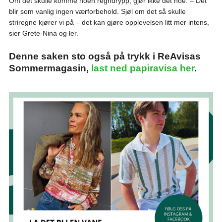
Om det skulle komme noen regndrypp, gjør ikke det noe. – Det
blir som vanlig ingen værforbehold. Sjøl om det så skulle
striregne kjører vi på – det kan gjøre opplevelsen litt mer intens,
sier Grete-Nina og ler.
Denne saken sto også på trykk i ReAvisas
Sommermagasin,
last ned papiravisa her
.