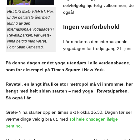
selvfølgelig hjertelig velkommen, de
HELDIG MED VÆRET: Her,
også!
under det første året med
feiring av den
Ingen værforbehold
internasjonale yogadagen i
Revetalparken, var Grete-
Nina heldig med været.
I år markeres den internasjonale
Foto: Stian Ormestad.
yogadagen for tredje gang 21. juni.
På denne dagen er det yoga utendørs i alle verdensbyene,
som for eksempel på Times Square i New York.
Revetal, en langt ifra like stor metropol må vi innrømme, har
hengt med helt siden starten – med yoga i Revetalparken.
Så også i år.
Grete-Nina starter opp en times økt klokka 16.30. Dagen før ser
værmeldinga veldig bra ut, med
sol hele onsdagen ifølge
pent.no
.