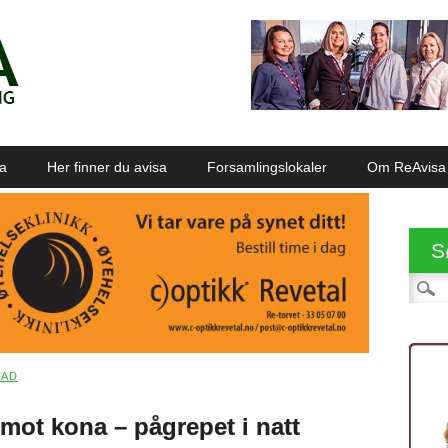
sa
Her finner du avisa
Forsamlingslokaler
Om ReAvisa
S
Søk et
TAD
mot kona – pågrepet i natt