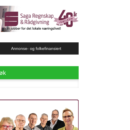
Annonse- og folkefinansiert
øk
ter: