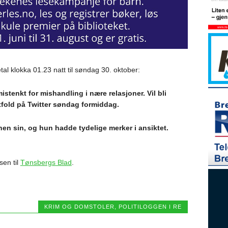
vetal klokka 01.23 natt til søndag 30. oktober:
istenkt for mishandling i nære relasjoner. Vil bli
estfold på Twitter søndag formiddag.
nen sin, og hun hadde tydelige merker i ansiktet.
sen til
Tønsbergs Blad
.
KRIM OG DOMSTOLER
,
POLITILOGGEN I RE