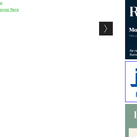
ke
ange flere