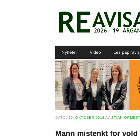
Main menu
Skip to content
Nyheter
Video
Les papiravi
DATO:
30. OKTOBER 2016
AV
STIAN ORMES
Mann mistenkt for vold 