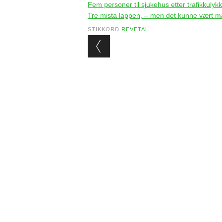
Fem personer til sjukehus etter trafikkulyk
Tre mista lappen, – men det kunne vært m
STIKKORD
REVETAL
Post navigation