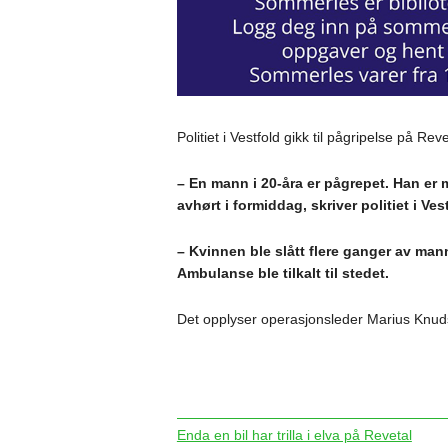
Politiet i Vestfold gikk til pågripelse på Re
– En mann i 20-åra er pågrepet. Han er m
avhørt i formiddag, skriver politiet i V
– Kvinnen ble slått flere ganger av man
Ambulanse ble tilkalt til stedet.
Det opplyser operasjonsleder Marius Knud
Enda en bil har trilla i elva på Revetal