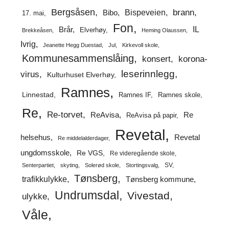
Bergsåsen
brann
Bispeveien
Bibo
17. mai
Fon
IL
Brår
Elverhøy
Brekkeåsen
Heming Olaussen
Ivrig
Jeanette Hegg Duestad
Jul
Kirkevoll skole
Kommunesammenslåing
korona-
konsert
leserinnlegg
virus
Kulturhuset Elverhøy
Ramnes
Linnestad
Ramnes IF
Ramnes skole
Re
Re-torvet
ReAvisa
Re
ReAvisa på papir
Revetal
helsehus
Revetal
Re middelalderdager
ungdomsskole
Re VGS
Re videregående skole
SV
Senterpartiet
skyting
Solerød skole
Stortingsvalg
Tønsberg
trafikkulykke
Tønsberg kommune
Undrumsdal
Vivestad
ulykke
Våle