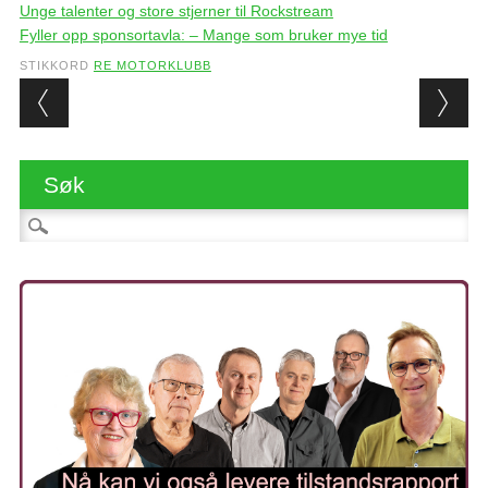
Unge talenter og store stjerner til Rockstream
Fyller opp sponsortavla: – Mange som bruker mye tid
STIKKORD
RE MOTORKLUBB
Post navigation
Søk
Søk etter: