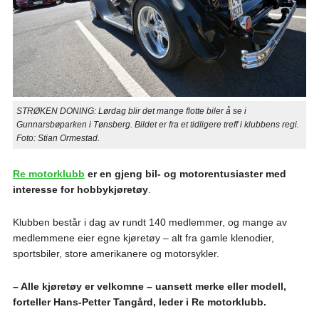
STRØKEN DONING: Lørdag blir det mange flotte biler å se i
Gunnarsbøparken i Tønsberg. Bildet er fra et tidligere treff i klubbens regi.
Foto: Stian Ormestad.
Re motorklubb
er en gjeng bil- og motorentusiaster med
interesse for hobbykjøretøy
.
Klubben består i dag av rundt 140 medlemmer, og mange av
medlemmene eier egne kjøretøy – alt fra gamle klenodier,
sportsbiler, store amerikanere og motorsykler.
– Alle kjøretøy er velkomne – uansett merke eller modell,
forteller Hans-Petter Tangård, leder i Re motorklubb.