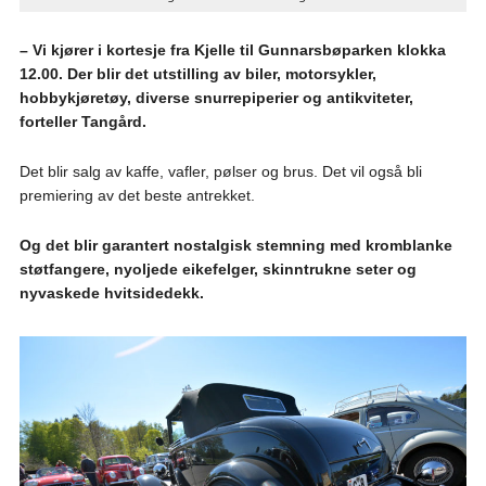
– Vi kjører i kortesje fra Kjelle til Gunnarsbøparken klokka
12.00. Der blir det utstilling av biler, motorsykler,
hobbykjøretøy, diverse snurrepiperier og antikviteter,
forteller Tangård.
Det blir salg av kaffe, vafler, pølser og brus. Det vil også bli
premiering av det beste antrekket.
Og det blir garantert nostalgisk stemning med kromblanke
støtfangere, nyoljede eikefelger, skinntrukne seter og
nyvaskede hvitsidedekk.