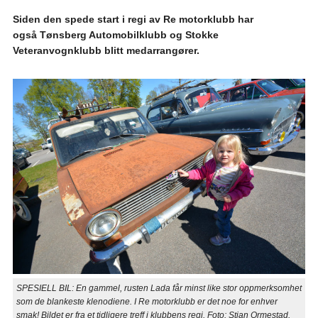
Siden den spede start i regi av Re motorklubb har
også Tønsberg Automobilklubb og Stokke
Veteranvognklubb blitt medarrangører.
SPESIELL BIL: En gammel, rusten Lada får minst like stor oppmerksomhet
som de blankeste klenodiene. I Re motorklubb er det noe for enhver
smak! Bildet er fra et tidligere treff i klubbens regi. Foto: Stian Ormestad.