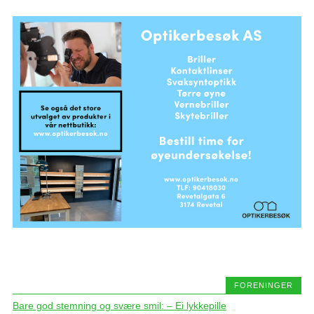
FORENINGER
Bare god stemning og svære smil: – Ei lykkepille