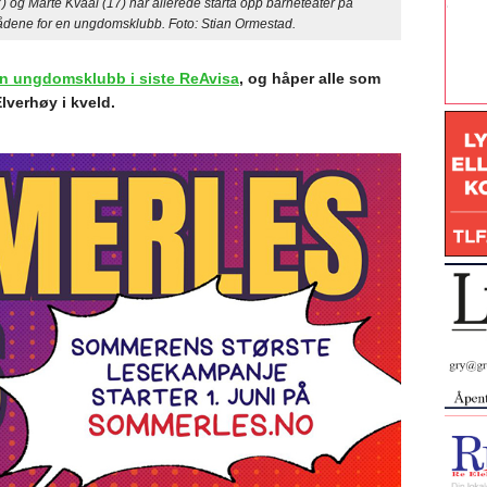
og Marte Kvaal (17) har allerede starta opp barneteater på
 trådene for en ungdomsklubb. Foto: Stian Ormestad.
n ungdomsklubb i siste ReAvisa
, og håper alle som
lverhøy i kveld.