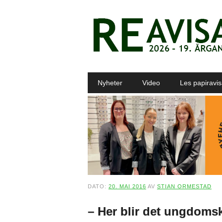
Main menu
Skip to content
Nyheter
Video
Les papiravi
DATO:
20. MAI 2016
AV
STIAN ORMESTAD
– Her blir det ungdomsk