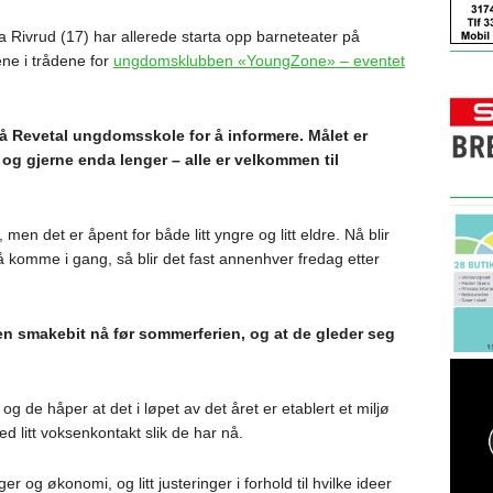
 Rivrud (17) har allerede starta opp barneteater på
ene i trådene for
ungdomsklubben «YoungZone» – eventet
 på Revetal ungdomsskole for å informere. Målet er
g gjerne enda lenger – alle er velkommen til
, men det er åpent for både litt yngre og litt eldre. Nå blir
å komme i gang, så blir det fast annenhver fredag etter
 en smakebit nå før sommerferien, og at de gleder seg
og de håper at det i løpet av det året er etablert et miljø
d litt voksenkontakt slik de har nå.
r og økonomi, og litt justeringer i forhold til hvilke ideer