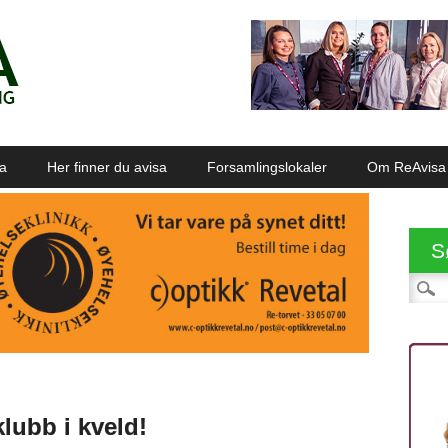
sa
Her finner du avisa
Forsamlingslokaler
Om ReAvisa
S
Søk et
lubb i kveld!