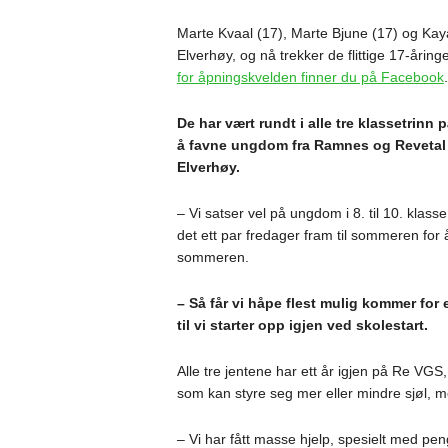
Marte Kvaal (17), Marte Bjune (17) og Kaya
Elverhøy, og nå trekker de flittige 17-åring
for åpningskvelden finner du på Facebook
.
De har vært rundt i alle tre klassetrinn
å favne ungdom fra Ramnes og Revetal o
Elverhøy.
– Vi satser vel på ungdom i 8. til 10. klasse
det ett par fredager fram til sommeren for 
sommeren.
– Så får vi håpe flest mulig kommer for
til vi starter opp igjen ved skolestart.
Alle tre jentene har ett år igjen på Re VGS, 
som kan styre seg mer eller mindre sjøl, me
– Vi har fått masse hjelp, spesielt med penge