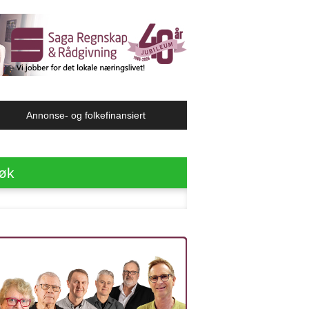
Annonse- og folkefinansiert
øk
ter: