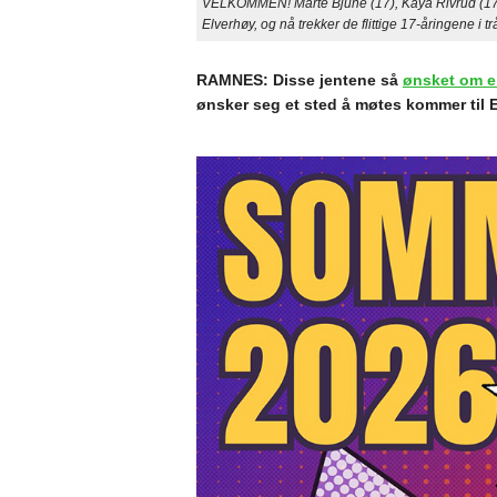
VELKOMMEN! Marte Bjune (17), Kaya Rivrud (17) 
Elverhøy, og nå trekker de flittige 17-åringene i
RAMNES: Disse jentene så
ønsket om e
ønsker seg et sted å møtes kommer til E