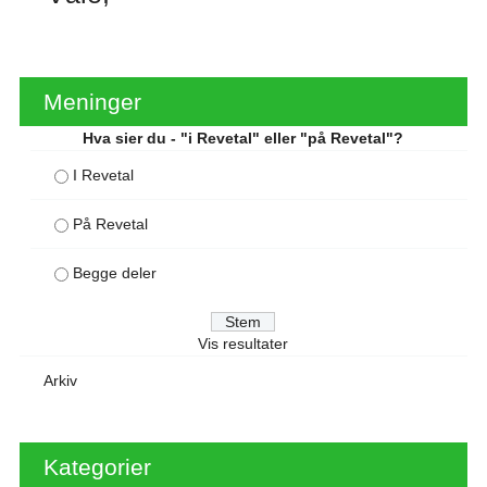
Meninger
Hva sier du - "i Revetal" eller "på Revetal"?
I Revetal
På Revetal
Begge deler
Vis resultater
Arkiv
Kategorier