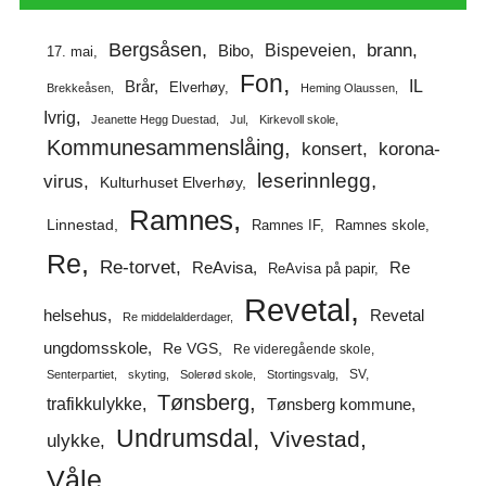
Bergsåsen
brann
Bispeveien
Bibo
17. mai
Fon
IL
Brår
Elverhøy
Brekkeåsen
Heming Olaussen
Ivrig
Jeanette Hegg Duestad
Jul
Kirkevoll skole
Kommunesammenslåing
korona-
konsert
leserinnlegg
virus
Kulturhuset Elverhøy
Ramnes
Linnestad
Ramnes IF
Ramnes skole
Re
Re-torvet
ReAvisa
Re
ReAvisa på papir
Revetal
helsehus
Revetal
Re middelalderdager
ungdomsskole
Re VGS
Re videregående skole
SV
Senterpartiet
skyting
Solerød skole
Stortingsvalg
Tønsberg
trafikkulykke
Tønsberg kommune
Undrumsdal
Vivestad
ulykke
Våle