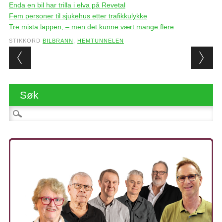
Enda en bil har trilla i elva på Revetal
Fem personer til sjukehus etter trafikkulykke
Tre mista lappen, – men det kunne vært mange flere
STIKKORD
BILBRANN
,
HEMTUNNELEN
Post navigation
Søk
Søk etter: