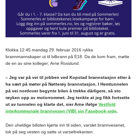
Klokka 12:45 mandag 29. februar 2016 rykka
brannmannskaper ut til bilbrann på E18. Da de kom fram, møtte
de en av sine kolleger; Arne Rosslund.
– Jeg var på vei til jobben ved Kopstad brannstasjon etter å
ha vært på møter på Nøtterøy brannstasjon. I Hemtunnelen
på vei nordover begynte bilen å trekke dårligere, så sto
røyken opp av motorrommet. Jeg tenkte at jeg fikk fortsette
ut av tunnelen og klarte det, sier Arne ifølge
Vestfold
interkommunale brannvesen (VIB) sin Facebook-side
.
Den uheldige bilisten kjørte inn til siden, varslet brannvesenet,
tok på seg vesten og satte ut varsel
trekanten.