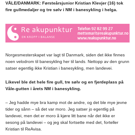
VÅLE/DANMARK: Førsteårsjunior Kristian Klevjer (16) tok
fire gullmedaljer og tre sølv i NM i banesykling i helga.
Norgesmesterskapet var lagt til Danmark, siden det ikke finnes
noen velodrom til banesykling her til lands. Nettopp av den grunn
satser egentlig ikke Kristian i banesykling, men landevei.
Likevel ble det hele fire gull, tre sølv og en fjerdeplass på
Våle-gutten i årets NM i banesykling.
– Jeg hadde mye bra kamp mot de andre, og det ble mye jevne
tider og sånn – så det var moro. Jeg satser jo egentlig på
landevei, men det er moro å kjøre litt bane når det ikke er
sesong på landevei – og jeg skal fortsette med det, forteller
Kristian til ReAvisa.