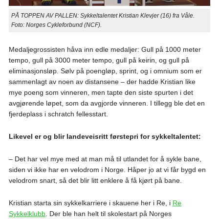
PÅ TOPPEN AV PALLEN: Sykkeltalentet Kristian Klevjer (16) fra Våle.
Foto: Norges Cykleforbund (NCF).
Medaljegrossisten håva inn edle medaljer: Gull på 1000 meter
tempo, gull på 3000 meter tempo, gull på keirin, og gull på
eliminasjonsløp. Sølv på poengløp, sprint, og i omnium som er
sammenlagt av noen av distansene – der hadde Kristian like
mye poeng som vinneren, men tapte den siste spurten i det
avgjørende løpet, som da avgjorde vinneren. I tillegg ble det en
fjerdeplass i schratch fellesstart.
Likevel er og blir landeveisritt førstepri for sykkeltalentet:
– Det har vel mye med at man må til utlandet for å sykle bane,
siden vi ikke har en velodrom i Norge. Håper jo at vi får bygd en
velodrom snart, så det blir litt enklere å få kjørt på bane.
Kristian starta sin sykkelkarriere i skauene her i Re, i
Re
Sykkelklubb
. Der ble han helt til skolestart på Norges