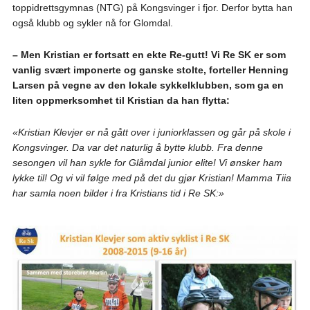
toppidrettsgymnas (NTG) på Kongsvinger i fjor. Derfor bytta han
også klubb og sykler nå for Glomdal.
– Men Kristian er fortsatt en ekte Re-gutt! Vi Re SK er som
vanlig svært imponerte og ganske stolte, forteller Henning
Larsen på vegne av den lokale sykkelklubben, som ga en
liten oppmerksomhet til Kristian da han flytta:
«Kristian Klevjer er nå gått over i juniorklassen og går på skole i
Kongsvinger. Da var det naturlig å bytte klubb. Fra denne
sesongen vil han sykle for Glåmdal junior elite! Vi ønsker ham
lykke til! Og vi vil følge med på det du gjør Kristian! Mamma Tiia
har samla noen bilder i fra Kristians tid i Re SK:»