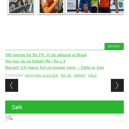
SPORT
VM-reprise for Re FK: Vi slo akkurat ut Brasil
Her kan du se fotball-VM i Re x 3
Marzell (14) kjører fort og hopper høyt: – Dette er livet
STIKKORD
KRISTIAN KLEVJER
,
RE SK
,
SØRBY
,
VÅLE
Post navigation
Søk
Søk etter: