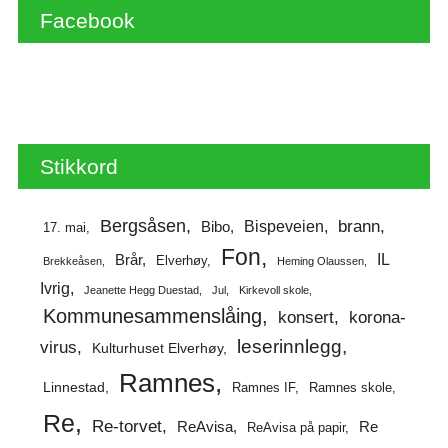
Facebook
Stikkord
Bergsåsen
brann
Bispeveien
Bibo
17. mai
Fon
IL
Brår
Elverhøy
Brekkeåsen
Heming Olaussen
Ivrig
Jeanette Hegg Duestad
Jul
Kirkevoll skole
Kommunesammenslåing
korona-
konsert
leserinnlegg
virus
Kulturhuset Elverhøy
Ramnes
Linnestad
Ramnes IF
Ramnes skole
Re
Re-torvet
ReAvisa
Re
ReAvisa på papir