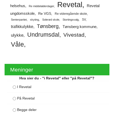
Revetal
helsehus
Revetal
Re middelalderdager
ungdomsskole
Re VGS
Re videregående skole
SV
Senterpartiet
skyting
Solerød skole
Stortingsvalg
Tønsberg
trafikkulykke
Tønsberg kommune
Undrumsdal
Vivestad
ulykke
Våle
Meninger
Hva sier du - "i Revetal" eller "på Revetal"?
I Revetal
På Revetal
Begge deler