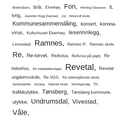
Fon
IL
Brår
Elverhøy
Brekkeåsen
Heming Olaussen
Ivrig
Jeanette Hegg Duestad
Jul
Kirkevoll skole
Kommunesammenslåing
korona-
konsert
leserinnlegg
virus
Kulturhuset Elverhøy
Ramnes
Linnestad
Ramnes IF
Ramnes skole
Re
Re-torvet
ReAvisa
Re
ReAvisa på papir
Revetal
helsehus
Revetal
Re middelalderdager
ungdomsskole
Re VGS
Re videregående skole
SV
Senterpartiet
skyting
Solerød skole
Stortingsvalg
Tønsberg
trafikkulykke
Tønsberg kommune
Undrumsdal
Vivestad
ulykke
Våle