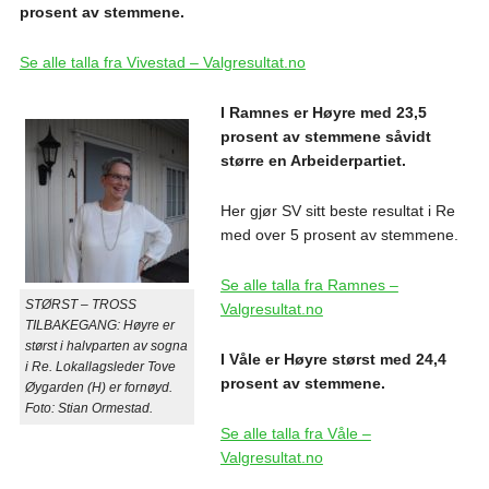
prosent av stemmene.
Se alle talla fra Vivestad – Valgresultat.no
I Ramnes er Høyre med 23,5
prosent av stemmene såvidt
større en Arbeiderpartiet.
Her gjør SV sitt beste resultat i Re
med over 5 prosent av stemmene.
Se alle talla fra Ramnes –
STØRST – TROSS
Valgresultat.no
TILBAKEGANG: Høyre er
størst i halvparten av sogna
I Våle er Høyre størst med 24,4
i Re. Lokallagsleder Tove
prosent av stemmene.
Øygarden (H) er fornøyd.
Foto: Stian Ormestad.
Se alle talla fra Våle –
Valgresultat.no