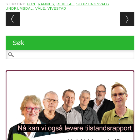
STIKKORD
FON
,
RAMNES
,
REVETAL
,
STORTINGSVALG
,
UNDRUMSDAL
,
VÅLE
,
VIVESTAD
Post navigation
Søk
Søk etter: