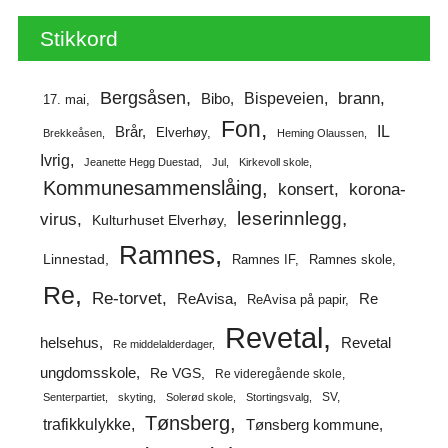
Stikkord
Bergsåsen
brann
Bispeveien
Bibo
17. mai
Fon
IL
Brår
Elverhøy
Brekkeåsen
Heming Olaussen
Ivrig
Jeanette Hegg Duestad
Jul
Kirkevoll skole
Kommunesammenslåing
korona-
konsert
leserinnlegg
virus
Kulturhuset Elverhøy
Ramnes
Linnestad
Ramnes IF
Ramnes skole
Re
Re-torvet
ReAvisa
Re
ReAvisa på papir
Revetal
helsehus
Revetal
Re middelalderdager
ungdomsskole
Re VGS
Re videregående skole
SV
Senterpartiet
skyting
Solerød skole
Stortingsvalg
Tønsberg
trafikkulykke
Tønsberg kommune