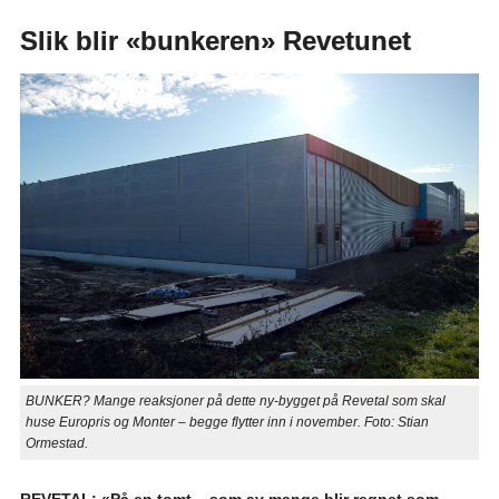
Slik blir «bunkeren» Revetunet
BUNKER? Mange reaksjoner på dette ny-bygget på Revetal som skal
huse Europris og Monter – begge flytter inn i november. Foto: Stian
Ormestad.
REVETAL: «På en tomt – som av mange blir regnet som