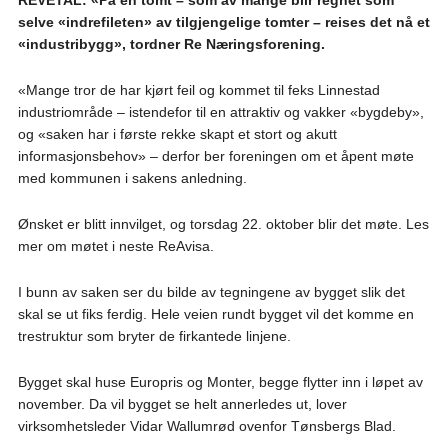
selve «indrefileten» av tilgjengelige tomter – reises det nå et
«industribygg», tordner Re Næringsforening.
«Mange tror de har kjørt feil og kommet til feks Linnestad
industriområde – istendefor til en attraktiv og vakker «bygdeby»,
og «saken har i første rekke skapt et stort og akutt
informasjonsbehov» – derfor ber foreningen om et åpent møte
med kommunen i sakens anledning.
Ønsket er blitt innvilget, og torsdag 22. oktober blir det møte. Les
mer om møtet i neste ReAvisa.
I bunn av saken ser du bilde av tegningene av bygget slik det
skal se ut fiks ferdig. Hele veien rundt bygget vil det komme en
trestruktur som bryter de firkantede linjene.
Bygget skal huse Europris og Monter, begge flytter inn i løpet av
november. Da vil bygget se helt annerledes ut, lover
virksomhetsleder Vidar Wallumrød ovenfor Tønsbergs Blad.