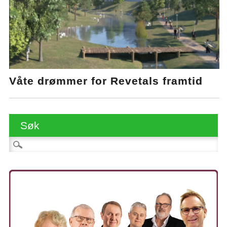
Våte drømmer for Revetals framtid
Søk
Søk etter: