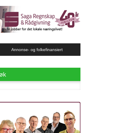
Annonse- og folkefinansiert
øk
ter: