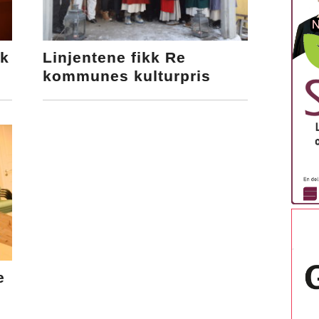
kk
Linjentene fikk Re
s
kommunes kulturpris
e