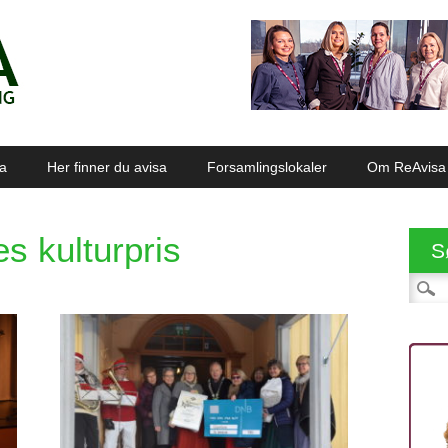
sa
Her finner du avisa
Forsamlingslokaler
Om ReAvisa
 kulturpris
S
Søk et