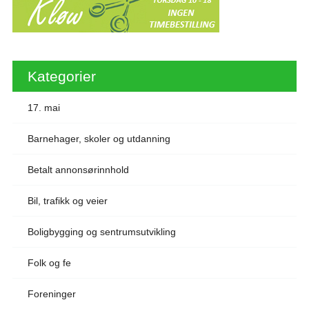
Kategorier
17. mai
Barnehager, skoler og utdanning
Betalt annonsørinnhold
Bil, trafikk og veier
Boligbygging og sentrumsutvikling
Folk og fe
Foreninger