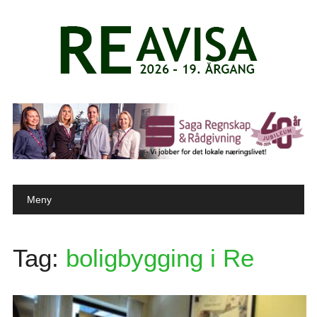
Main menu
Skip to content
Meny
Tag:
boligbygging i Re