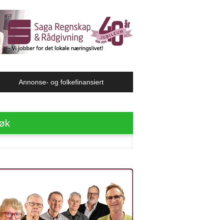
Annonse- og folkefinansiert
øk
ter: