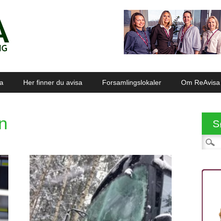
sa
Her finner du avisa
Forsamlingslokaler
Om ReAvisa
n
S
Søk et