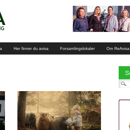
sa
Her finner du avisa
Forsamlingslokaler
Om ReAvisa
S
Søk et