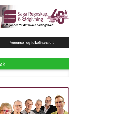
Annonse- og folkefinansiert
øk
ter: