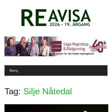
Main menu
Skip to content
Meny
Tag:
Silje Nåtedal